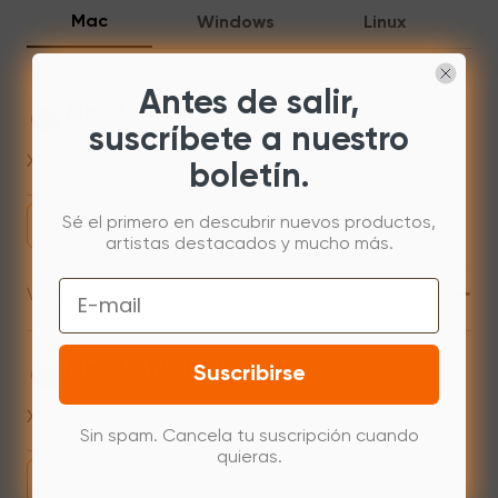
Mac
Windows
Linux
Antes de salir,
Mac 10.13 or newer
suscríbete a nuestro
XPPenMac_4.0.18_260723
boletín.
Jul 31,2026 AM 10:11
Sé el primero en descubrir nuevos productos,
Descargar
artistas destacados y mucho más.
+
Email
Versión anterior
Mac 10.12~14.2
Suscribirse
XPPenMac_3.4.14_240125
Sin spam. Cancela tu suscripción cuando
Jan 25,2024 PM 17:41
quieras.
Descargar