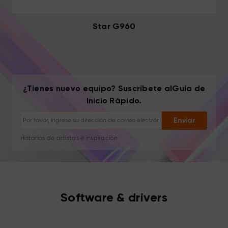
Star G960
Darse de baja: con un clic en cualquier momento
¿Tienes nuevo equipo? Suscríbete alGuía de
Tutoriales de dibujo
Inicio Rápido.
Consejos y solución de problemas
Nuevos lanzamientos y ofertas
Enviar
Historias de artistas e inspiración
1–2 correos/mes, nunca spam
Tu correo se usa solo para el contenido solicitado
Darse de baja: con un clic en cualquier momento
Tutoriales de dibujo
Software & drivers