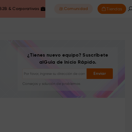
Tiendas
B2B & Corporativas
Comunidad
¿Tienes nuevo equipo? Suscríbete
alGuía de Inicio Rápido.
Darse de baja: con un clic en cualquier momento
Enviar
Tutoriales de dibujo
Consejos y solución de problemas
Nuevos lanzamientos y ofertas
Historias de artistas e inspiración
1–2 correos/mes, nunca spam
Tu correo se usa solo para el contenido solicitado
Darse de baja: con un clic en cualquier momento
Tutoriales de dibujo