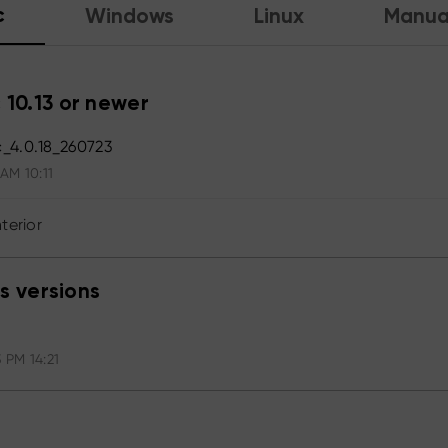
c
Windows
Linux
Manua
 10.13 or newer
_4.0.18_260723
 AM 10:11
terior
s versions
 PM 14:21