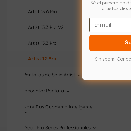
Sé el primero en d
artistas des
Artist 15.6 Pro
Email
Artist 13.3 Pro V2
Su
Artist 13.3 Pro
Artist 12 Pro
Sin spam. Cance
Pantallas de Serie Artist
Innovator Pantalla
Note Plus Cuaderno Inteligente
Deco Pro Series Professionales