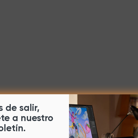
 de salir,
ete a nuestro
oletín.