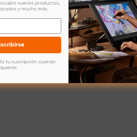
escubrir nuevos productos,
tacados y mucho más.
scribirse
la tu suscripción cuando
quieras.