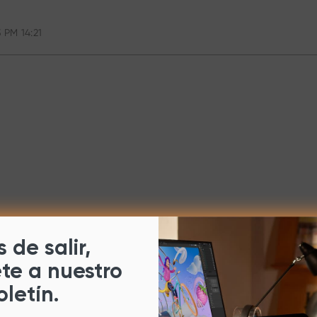
 PM 14:21
 de salir,
ete a nuestro
oletín.