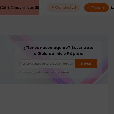
Tiendas
B2B & Corporativas
Comunidad
¿Tienes nuevo equipo? Suscríbete
alGuía de Inicio Rápido.
Darse de baja: con un clic en cualquier momento
Enviar
Tutoriales de dibujo
Consejos y solución de problemas
Nuevos lanzamientos y ofertas
Historias de artistas e inspiración
1–2 correos/mes, nunca spam
Tu correo se usa solo para el contenido solicitado
Darse de baja: con un clic en cualquier momento
Tutoriales de dibujo