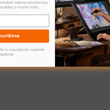
escubrir nuevos productos,
tacados y mucho más.
scribirse
la tu suscripción cuando
quieras.