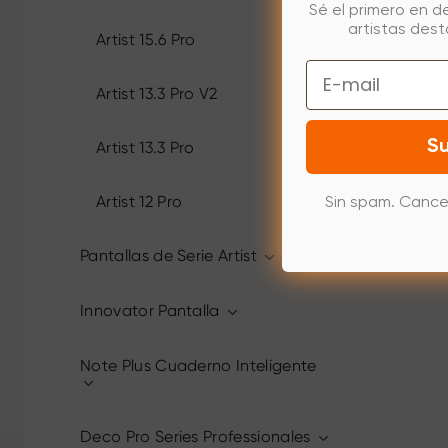
Sé el primero en d
artistas des
Artist 15.6 Pro
Email
Artist 13.3 Pro V2
Su
Artist 13.3 Pro
Artist 12 Pro
Sin spam. Cance
Pantallas de Serie Artist
Innovator Pantalla
Note Plus Cuaderno Inteligente
Deco Pro Series Professionales