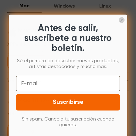
Mac
Windows
Linux
Antes de salir,
Mac 10.13 or newer
suscríbete a nuestro
XPPenMac_4.0.18_260723
boletín.
Jul 31,2026 AM 10:11
Sé el primero en descubrir nuevos productos,
Descargar
artistas destacados y mucho más.
+
Email
Versión anterior
Mac 10.12~14.2
Suscribirse
XPPenMac_3.4.14_240125
Sin spam. Cancela tu suscripción cuando
Jan 25,2024 PM 17:41
quieras.
Descargar