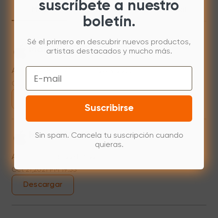
suscríbete a nuestro
Mac
Windows
Manual
boletín.
Sé el primero en descubrir nuevos productos,
Mac 10.15
artistas destacados y mucho más.
Artist 2048 for Catalina(20191225)
Email
Oct 21,2021 PM 19:54
Descargar
Suscribirse
Mac 10.10~10.14
Sin spam. Cancela tu suscripción cuando
quieras.
Artist series 16/22HD/22E
Oct 21,2021 PM 19:55
Descargar