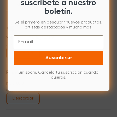
suscríbete a nuestro
Mac
Windows
Linux
boletín.
Sé el primero en descubrir nuevos productos,
Mac 10.12~14.2
artistas destacados y mucho más.
Email
XPPenMac_3.4.14_240125
Jan 25,2024 PM 17:41
Descargar
Suscribirse
Previous versions
Sin spam. Cancela tu suscripción cuando
quieras.
Mac10.10
Oct 14,2023 PM 14:21
Descargar