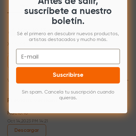
Antes de salir,
Mac
Windows
Linux
suscríbete a nuestro
boletín.
Mac 10.13 or newer
Sé el primero en descubrir nuevos productos,
artistas destacados y mucho más.
XPPenMac_4.0.18_260723
Email
Jul 31,2026 AM 10:11
Descargar
Suscribirse
+
Versión anterior
Sin spam. Cancela tu suscripción cuando
quieras.
Previous versions
Mac10.10
Oct 14,2023 PM 14:21
Descargar