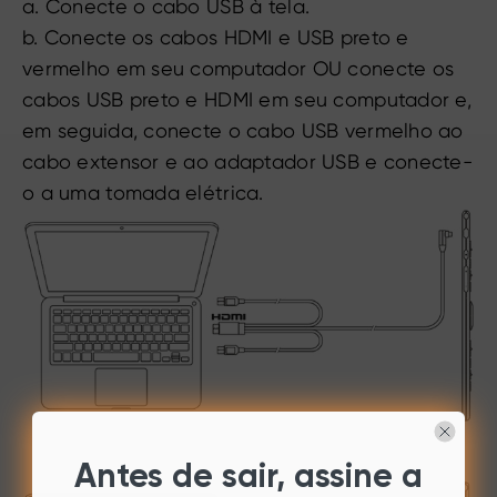
a. Conecte o cabo USB à tela.
b. Conecte os cabos HDMI e USB preto e
vermelho em seu computador OU conecte os
cabos USB preto e HDMI em seu computador e,
em seguida, conecte o cabo USB vermelho ao
cabo extensor e ao adaptador USB e conecte-
o a uma tomada elétrica.
Antes de sair, assine a