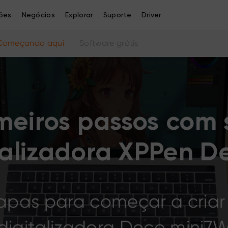
ões
Negócios
Explorar
Suporte
Driver
Começando aqui
Software grátis
meiros passos com
talizadora XPPen D
tapas para começar a cria
digitalizadora Deco mini7