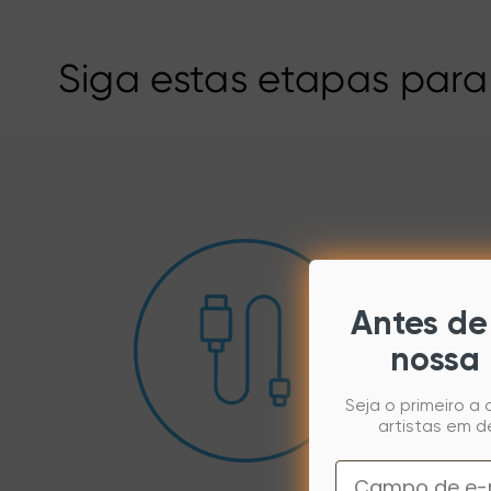
Siga estas etapas para
Antes de 
nossa 
Seja o primeiro a
artistas em d
Email