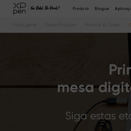
Produto
Blogue
Aplicaç
Visão geral
Especificação
Manual & Driver
Pri
mesa digi
Siga estas e