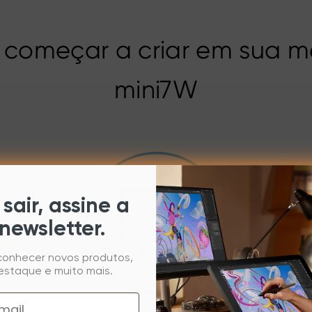
 começar a criar em sua m
mini7W
sair, assine a
newsletter.
 conhecer novos produtos,
estaque e muito mais.