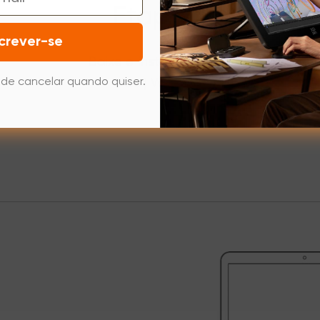
Etapa 2
crever-se
Baixe e instale o driver.
Mac
|
Windows
de cancelar quando quiser.