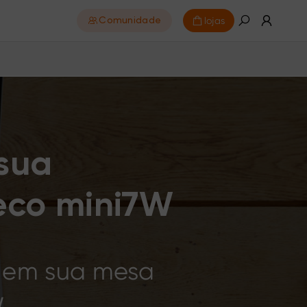
lojas
Comunidade
 sua
eco mini7W
r em sua mesa
W