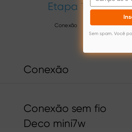
Etapa 1
Ins
Conexão
Sem spam. Você po
Conexão
Conexão sem fio
Deco mini7w