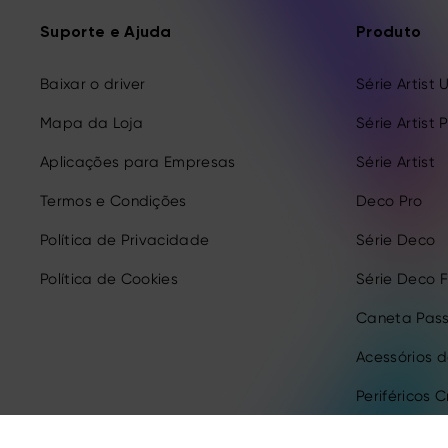
Suporte e Ajuda
Produto
Baixar o driver
Série Artist 
Mapa da Loja
Série Artist 
Aplicações para Empresas
Série Artist
Termos e Condições
Deco Pro
Política de Privacidade
Série Deco
Política de Cookies
Série Deco 
Caneta Pass
Acessórios 
Periféricos C