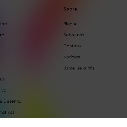
Sobre
Ultra
Blogue
Pro
Sobre nós
Contato
Notícias
Junte-se a nós
Fun
iva
de Desenho
riativos