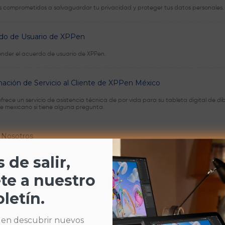
 comprometidos a salvaguardar tu privacidad y proteger tus datos personales.
do de Usuario de XPPen
der el acuerdo de usuario de XPPen.
ación de Servicio al Cliente de XPPen México
frece un servicio de asistencia técnica de por vida para su tableta digital de d
nte mexicano si tiene alguna pregunta.
 Nosotros
rece pantallas digitales interactivas, tableta gráfica, lápices ópticos y accesori
 de salir,
r nuevas ideas.
te a nuestro
so de Pedido y Pago
letín.
 el seguimiento de su pedido y compruebe los plazos de envío y entrega en XPPen
ápido. Compre ahora y disfrute de un proceso rápido.
 en descubrir nuevos