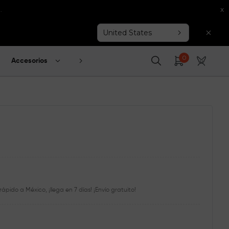
.
x
United States
0
Accesorios
Explorar
ápido a México, ¡llega en 7 días! ¡Envío gratuito!