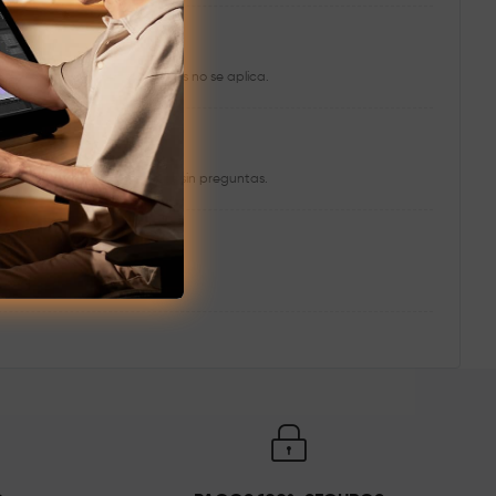
uede cumplirse y en qué casos no se aplica.
tar de devoluciones o cambios sin preguntas.
uctions.