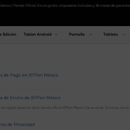
xico | Tienda Oficial: Envío gratis, impuestos incluidos y 18 meses de garantía
e Edición
Tablet Android
Pantalla
Tableta
s de Pago en XPPen México
ica de Envíos de XPPen México
as reglas de envío de la tienda oficial XPPen México.Se envía en 24 horas, envío r
nos de Privacidad