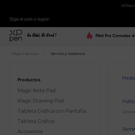
XPPen Mé
Elige el país o región
Pilot Pro Consolas d
/
Servicio y Asistencia
Página de inicio
Medio
Productos
Magic Note Pad
Magic Drawing Pad
Polít
Tableta Gráfica con Pantalla
Conoce l
Tableta Gráfica
Térmi
Accesorios