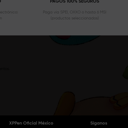
O
PAGOS 100% SEGUROS
ectrónico:
Paga vía SPEI, OXXO o hasta 6 MSI
m
(productos seleccionados)
entos.
XPPen Oficial México
Síganos