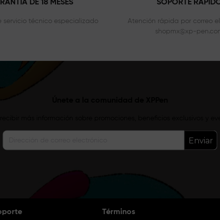
RANTÍA DE 18 MESES
SOPORTE RÁPID
 servicio técnico especializado
Atención rápida por correo el
shopmx@xp-pen.co
Únete a la comunidad de XPPen
recibir más información sobre promociones, beneficios exclusivos y ev
Enviar
oporte
Términos