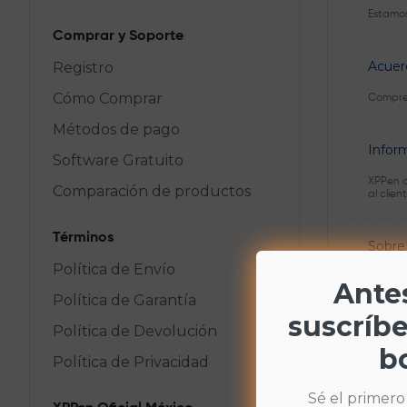
Estamos
Comprar y Soporte
Acuer
Registro
Cómo Comprar
Compren
Métodos de pago
Inform
Software Gratuito
XPPen o
Comparación de productos
al clie
Términos
Sobre
Política de Envío
XPPen of
Antes
de crea
Política de Garantía
suscríbe
Política de Devolución
Proce
bo
Política de Privacidad
Realice
envío r
Sé el primero