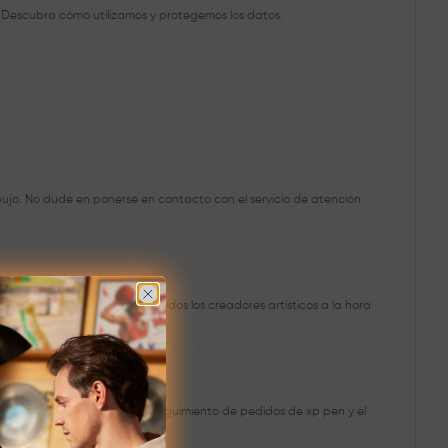
 Descubra cómo utilizamos y protegemos los datos.
ibujo. No dude en ponerse en contacto con el servicio de atención
os para equipar e inspirar a todos los creadores artísticos a la hora
. Descubra la facilidad del seguimiento de pedidos de xp pen y el