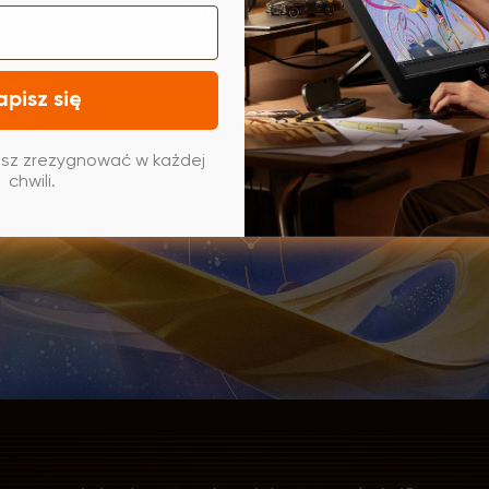
Dołącz teraz
apisz się
sz zrezygnować w każdej
chwili.