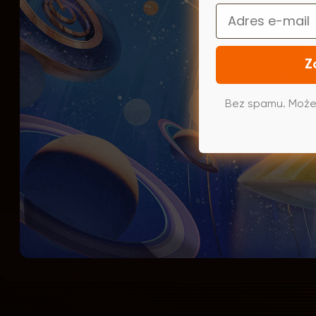
Email
Z
Bez spamu. Może