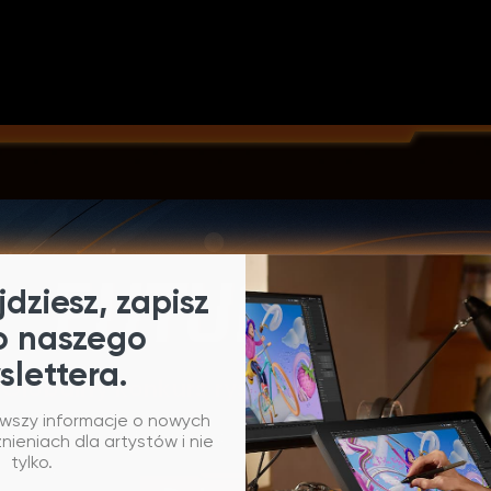
dziesz, zapisz
o naszego
slettera.
Globalny konkurs rysunkowy 2024 XPPen
rwszy informacje o nowych
Czas trwania konkursu: 16 sierpnia - 15 października
ieniach dla artystów i nie
tylko.