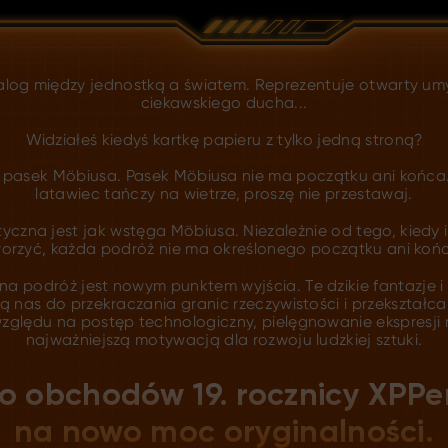
alog między jednostką a światem. Reprezentuje otwarty umy
ciekawskiego ducha...
Widziałeś kiedyś kartkę papieru z tylko jedną stroną?
e pasek Möbiusa. Pasek Möbiusa nie ma początku ani końca.
latawiec tańczy na wietrze, proszę nie przestawaj.
yczna jest jak wstęga Möbiusa. Niezależnie od tego, kiedy 
orzyć, każda podróż nie ma określonego początku ani koń
a podróż jest nowym punktem wyjścia. Te dzikie fantazje 
ją nas do przekraczania granic rzeczywistości i przekształc
względu na postęp technologiczny, pielęgnowanie ekspresji 
najważniejszą motywacją dla rozwoju ludzkiej sztuki.
o obchodów 19. rocznicy XPPen
na nowo moc oryginalności.