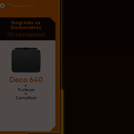
go
Nagroda za
Doskonałość
(10 zwycięzców)
Deco 640
+
Trofeum
+
Certyfikat