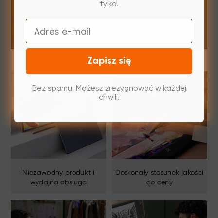
tylko.
zawsze będziemy dzielić z Tobą te same przekonania: odważ
się marzyć, odważ się odkrywać nowe rzeczy i odważ się
Email
wyrażać wyjątkowe idee.
Zapisz się
Bez spamu. Możesz zrezygnować w każdej
chwili.
Niezawodny produkt i
Doskonały stosunek jakości
wydajna obsługa
do ceny