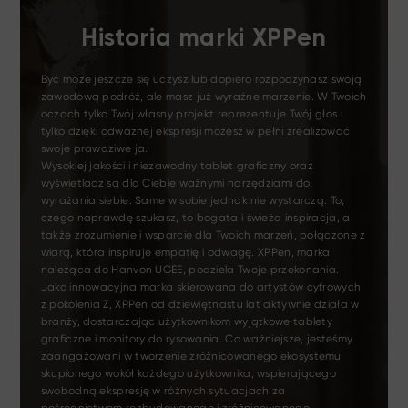
Historia marki XPPen
Być może jeszcze się uczysz lub dopiero rozpoczynasz swoją
zawodową podróż, ale masz już wyraźne marzenie. W Twoich
oczach tylko Twój własny projekt reprezentuje Twój głos i
tylko dzięki odważnej ekspresji możesz w pełni zrealizować
swoje prawdziwe ja.
Wysokiej jakości i niezawodny tablet graficzny oraz
wyświetlacz są dla Ciebie ważnymi narzędziami do
wyrażania siebie. Same w sobie jednak nie wystarczą. To,
czego naprawdę szukasz, to bogata i świeża inspiracja, a
także zrozumienie i wsparcie dla Twoich marzeń, połączone z
wiarą, która inspiruje empatię i odwagę. XPPen, marka
należąca do Hanvon UGEE, podziela Twoje przekonania.
Jako innowacyjna marka skierowana do artystów cyfrowych
z pokolenia Z, XPPen od dziewiętnastu lat aktywnie działa w
branży, dostarczając użytkownikom wyjątkowe tablety
graficzne i monitory do rysowania. Co ważniejsze, jesteśmy
zaangażowani w tworzenie zróżnicowanego ekosystemu
skupionego wokół każdego użytkownika, wspierającego
swobodną ekspresję w różnych sytuacjach za