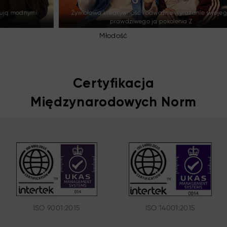
Żywiołowa kreatywność i odważne wyrażanie swojego
prawdziwego ja pokolenia Z
eks
Młodość
Certyfikacja
Międzynarodowych Norm
ISO 9001:2015
ISO 14001:2015