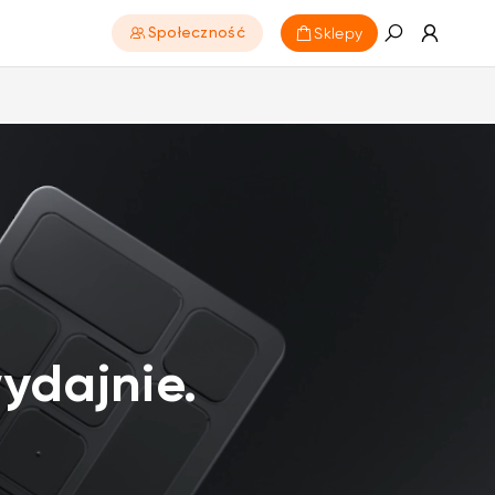
Sklepy
Społeczność
wydajnie.