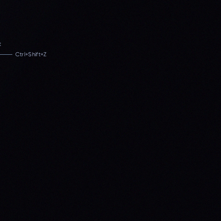
t
Ctrl+Shift+Z