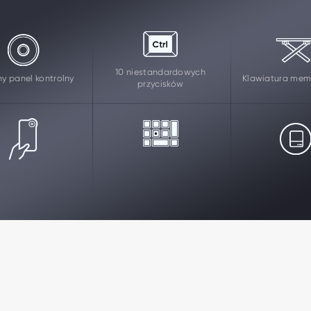
10 niestandardowych
ny panel kontrolny
Klawiatura me
przycisków