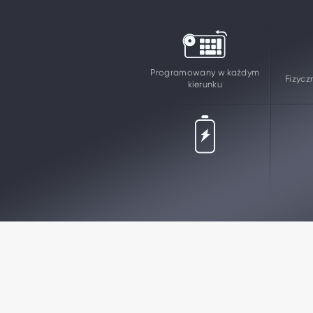
Programowany w każdym
Fizycz
kierunku