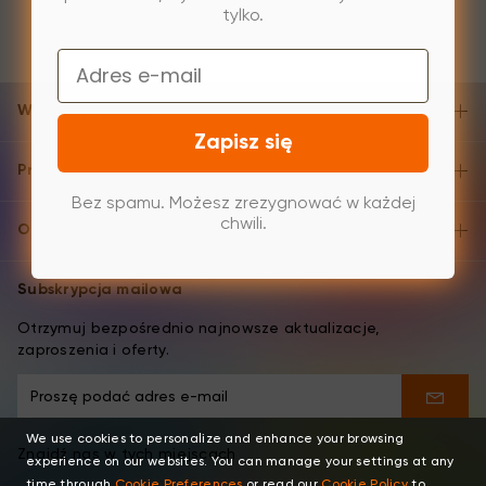
tylko.
Email
Wsparcie i pomoc
Zapisz się
Produkty
Bez spamu. Możesz zrezygnować w każdej
chwili.
O XPPen
Subskrypcja mailowa
Otrzymuj bezpośrednio najnowsze aktualizacje,
zaproszenia i oferty.
We use cookies to personalize and enhance your browsing
Znajdź nas w tych miejscach
experience on our websites. You can manage your settings at any
time through
Cookie Preferences
or read our
Cookie Policy
to