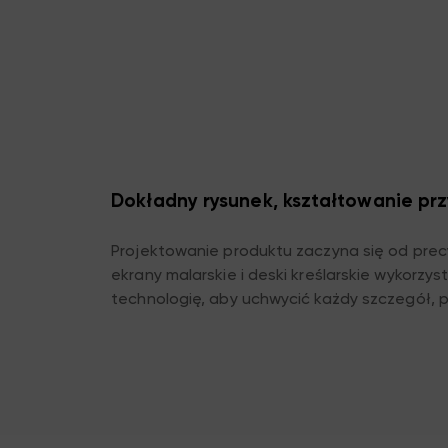
Dokładny rysunek, kształtowanie prz
Projektowanie produktu zaczyna się od precy
ekrany malarskie i deski kreślarskie wykorzys
technologię, aby uchwycić każdy szczegół,
projektantom kształtować kształty produkt
wdrażać pomysły i wyznaczać przyszłe trend