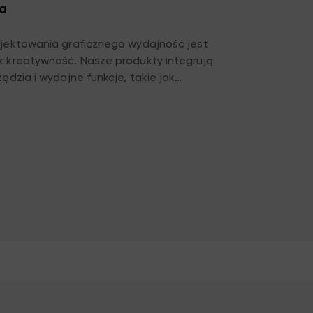
a
ojektowania graficznego wydajność jest
k kreatywność. Nasze produkty integrują
zędzia i wydajne funkcje, takie jak
klawiszy skrótów, zarządzanie
itp., aby zoptymalizować proces
Płynna obsługa pozwala skupić się na samej
eszyć proces projektowania i łatwo poradzić
i terminami realizacji projektu.