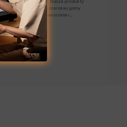
ą projektowania odzieży. Nasze produkty
chnologię wyświetlania szerokiej gamy
możliwia dokładne przywracanie i
żnych kolorów tkanin, pomagając
 precyzyjnym dopasowywaniu kolorów.
ego, czy są to klasyczne odcienie czerni i
enia jasnych kolorów, mogą zainspirować
i projektantów i dodać nieskończone
rojektowania odzieży.