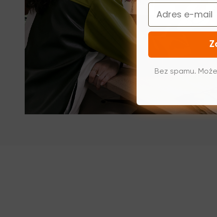
Email
Z
Bez spamu. Może