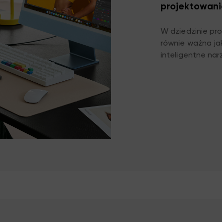
projektowani
W dziedzinie pr
równie ważna ja
inteligentne nar
dostosowywanie 
wielowarstwowe 
projektowania. 
kreacji, przyspi
sobie z napiętym