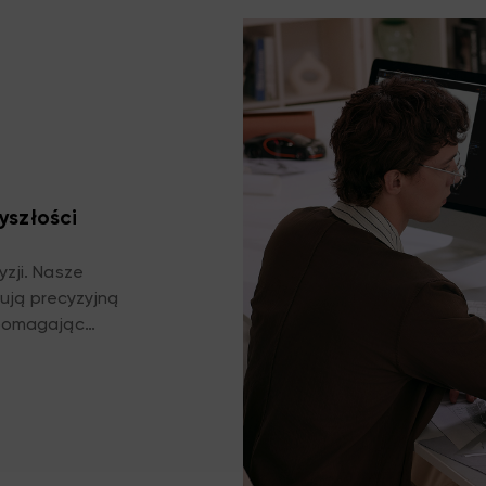
yszłości
zji. Nasze
tują precyzyjną
 pomagając
ów, dokładnie
y projektowe.