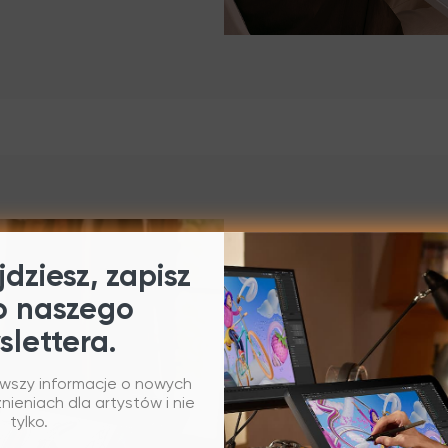
dziesz, zapisz
o naszego
slettera.
rwszy informacje o nowych
Dopasowanie 
ieniach dla artystów i nie
tylko.