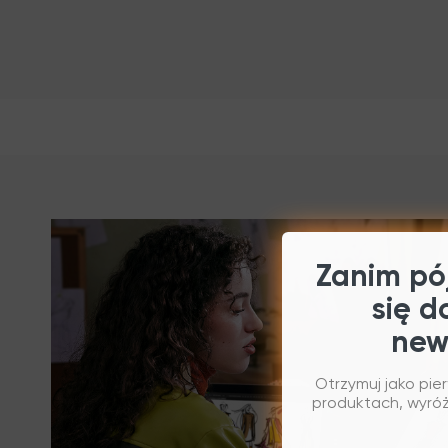
Zanim pój
się d
new
Otrzymuj jako pie
produktach, wyróżn