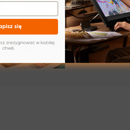
Kolor jest dusz
wykorzystują te
kolorów, która u
wyświetlanie ró
apisz się
projektantom w
Niezależnie od t
sz zrezygnować w każdej
bieli, czy zderz
chwili.
twórcze iskierk
możliwości do p