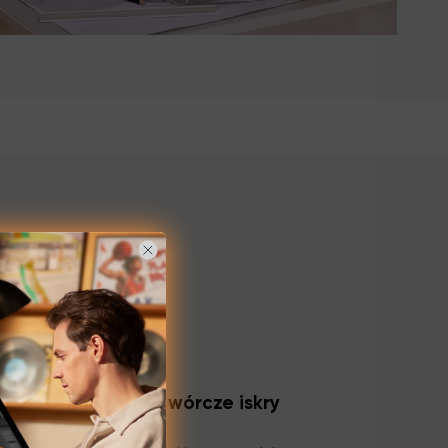
kolorów rozpala twórcze iskry