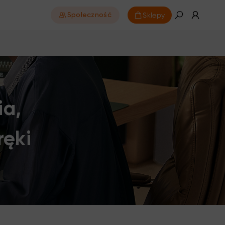
Sklepy
Społeczność
ia,
ręki