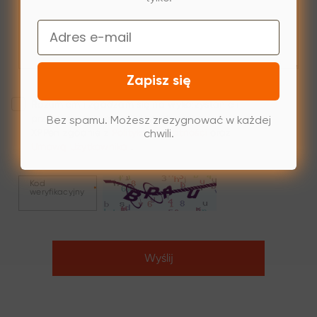
Email
Zapisz się
Rozumiem i zgadzam się na wykorzystanie i
przekazywanie moich danych osobowych przez
Bez spamu. Możesz zrezygnować w każdej
XPPen zgodnie z
Polityką Prywatności
oraz
chwili.
Umową Użytkownika
.
Kod
*
weryfikacyjny
Wyślij