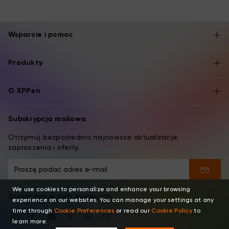
Wsparcie i pomoc
Produkty
O XPPen
Subskrypcja mailowa
Otrzymuj bezpośrednio najnowsze aktualizacje,
zaproszenia i oferty.
We use cookies to personalize and enhance your browsing
Znajdź nas w tych miejscach
experience on our websites. You can manage your settings at any
time through
Cookie Preferences
or read our
Cookie Policy
to
learn more.