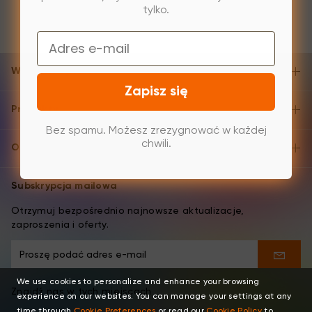
tylko.
Email
Wsparcie i pomoc
Zapisz się
Produkty
Bez spamu. Możesz zrezygnować w każdej
chwili.
O XPPen
Subskrypcja mailowa
Otrzymuj bezpośrednio najnowsze aktualizacje,
zaproszenia i oferty.
We use cookies to personalize and enhance your browsing
Znajdź nas w tych miejscach
experience on our websites. You can manage your settings at any
time through
Cookie Preferences
or read our
Cookie Policy
to