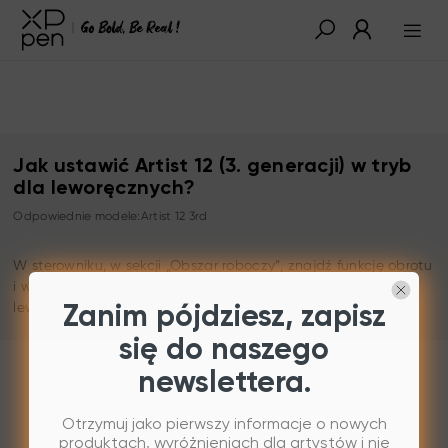
Jak ustawić Artist 12 (3. generacji) w tryb
dla leworęcznych?
Odpowiednie modele:Artist 12 3rd
W sterowniku, w sekcji „Obszar roboczy”, znajdź funkcję obrotu
i wybierz „obrót o 180°”, aby przełączyć na tryb dla
leworęcznych.
Zanim pójdziesz, zapisz
się do naszego
newslettera.
Otrzymuj jako pierwszy informacje o nowych
produktach, wyróżnieniach dla artystów i nie