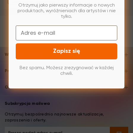
Otrzymuj jako pierwszy informacje o nowych
produktach, wyróżnieniach dla artystów i nie
tylko.
Email
Zapisz się
Wsparcie i pomoc
Bez spamu. Możesz zrezygnować w każdej
Produkty
chwili.
O XPPen
Subskrypcja mailowa
Otrzymuj bezpośrednio najnowsze aktualizacje,
zaproszenia i oferty.