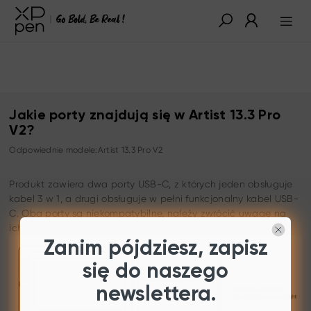
Jakie porty znajdują się w Artist 13.3 Pro
V2?
Odpowiednie modele:Artist 13.3 Pro V2
Produkt zawiera dwa porty USB-C, z których jeden obsługuje
kabel 3 w 1, a drugi obsługuje w pełni funkcjonalny kabel USB-
C. Oba porty są niekompatybilne, należy zwrócić uwagę na
ich rozróżnienie podczas korzystania z nich.
Zanim pójdziesz, zapisz
się do naszego
newslettera.