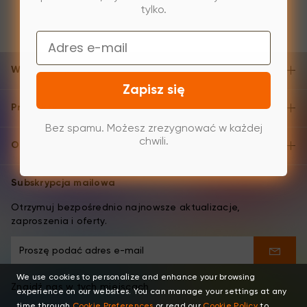
tylko.
Email
Wsparcie i pomoc
Zapisz się
Produkty
Bez spamu. Możesz zrezygnować w każdej
chwili.
O XPPen
Subskrypcja mailowa
Otrzymuj bezpośrednio najnowsze aktualizacje,
zaproszenia i oferty.
We use cookies to personalize and enhance your browsing
Znajdź nas w tych miejscach
experience on our websites. You can manage your settings at any
time through
Cookie Preferences
or read our
Cookie Policy
to