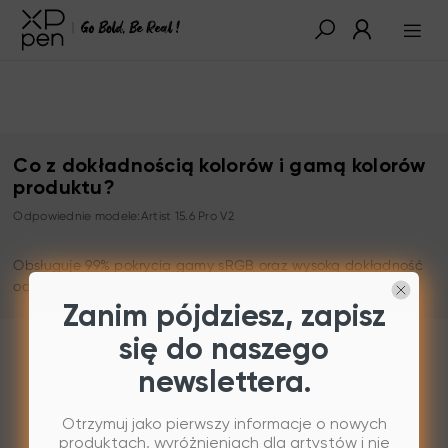
Co z dokładnością kolorów i gamą kolorów
produktu?
Odpowiednie modele:Artist 15.6 Pro V2
Obsługuje 99% pokrycia gamy sRGB oraz wysoką dokładność
odwzorowania kolorów.
Zanim pójdziesz, zapisz
się do naszego
newslettera.
Otrzymuj jako pierwszy informacje o nowych
produktach, wyróżnieniach dla artystów i nie