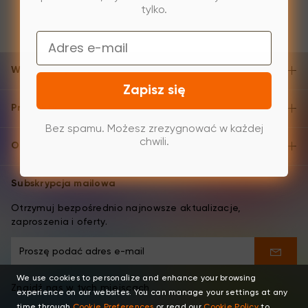
tylko.
Email
Wsparcie i pomoc
Zapisz się
Produkty
Bez spamu. Możesz zrezygnować w każdej
chwili.
O XPPen
Subskrypcja mailowa
Otrzymuj bezpośrednio najnowsze aktualizacje,
zaproszenia i oferty.
We use cookies to personalize and enhance your browsing
Znajdź nas w tych miejscach
experience on our websites. You can manage your settings at any
time through
Cookie Preferences
or read our
Cookie Policy
to