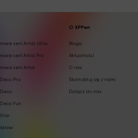
O XPPen
owe serii Artist Ultra
Bloga
nowe serii Artist Pro
Aktualności
nowe serii Artist
O nas
i Deco Pro
Skontaktuj się z nami
i Deco
Dołącz do nas
i Deco Fun
 Star
bletów