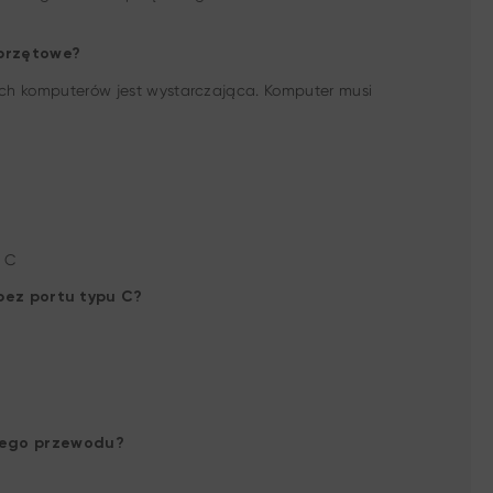
sprzętowe?
nych komputerów jest wystarczająca. Komputer musi
 C
 bez portu typu C?
lnego przewodu?