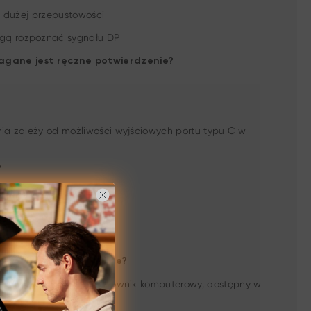
o dużej przepustowości
ogą rozpoznać sygnału DP
agane jest ręczne potwierdzenie?
nia zależy od możliwości wyjściowych portu typu C w
?
z tego trybu.
terownika na komputerze?
nstalować dedykowany sterownik komputerowy, dostępny w