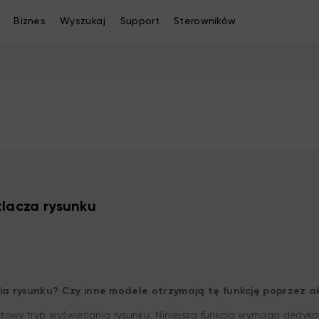
Biznes
Wyszukaj
Support
Sterowników
lacza rysunku
ania rysunku? Czy inne modele otrzymają tę funkcję poprzez
ętowy tryb wyświetlania rysunku. Niniejsza funkcja wymaga dedy