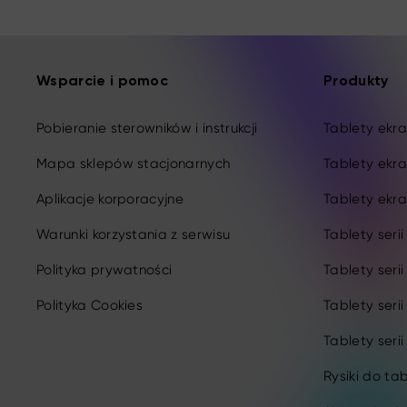
Wsparcie i pomoc
Produkty
Pobieranie sterowników i instrukcji
Tablety ekran
Mapa sklepów stacjonarnych
Tablety ekra
Aplikacje korporacyjne
Tablety ekra
Warunki korzystania z serwisu
Tablety seri
Polityka prywatności
Tablety seri
Polityka Cookies
Tablety seri
Tablety serii
Rysiki do ta