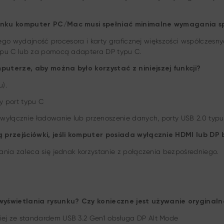
ysunku komputer PC/Mac musi spełniać minimalne wymagania 
atego wydajność procesora i karty graficznej większości współczes
ypu C lub za pomocą adaptera DP typu C.
puterze, aby można było korzystać z niniejszej funkcji?
u).
y port typu C
wyłącznie ładowanie lub przenoszenie danych, porty USB 2.0 typu
ą przejściówki, jeśli komputer posiada wyłącznie HDMI lub DP
nia zaleca się jednak korzystanie z połączenia bezpośredniego.
wyświetlania rysunku? Czy konieczne jest używanie orygina
ej ze standardem USB 3.2 Gen1 obsługa DP Alt Mode