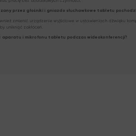
ać pracę bez dodatkowych czynności.
zany przez głośniki i gniazdo słuchawkowe tabletu pochodzi
wnież zmienić urządzenie wyjściowe w ustawieniach dźwięku komp
aby uniknąć zakłóceń.
aparatu i mikrofonu tabletu podczas wideokonferencji?