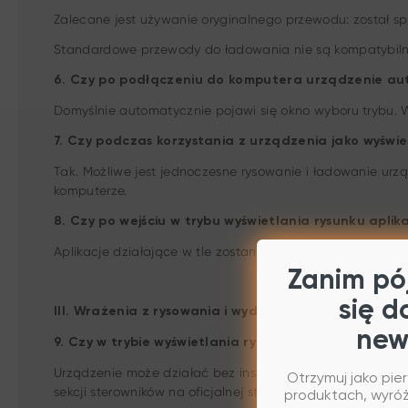
Zalecane jest używanie oryginalnego przewodu: został sp
Standardowe przewody do ładowania nie są kompatybilne
6. Czy po podłączeniu do komputera urządzenie aut
Domyślnie automatycznie pojawi się okno wyboru trybu. Wy
7. Czy podczas korzystania z urządzenia jako wyświ
Tak. Możliwe jest jednoczesne rysowanie i ładowanie urz
komputerze.
8. Czy po wejściu w trybu wyświetlania rysunku apli
Aplikacje działające w tle zostaną całkowicie wstrzymane
Zanim pój
się d
III. Wrażenia z rysowania i wydajność
new
9. Czy w trybie wyświetlania rysunku obsługa 16K p
Urządzenie może działać bez instalacji sterowników. Jed
Otrzymuj jako pie
sekcji sterowników na oficjalnej stronie XPPen.
produktach, wyróżn