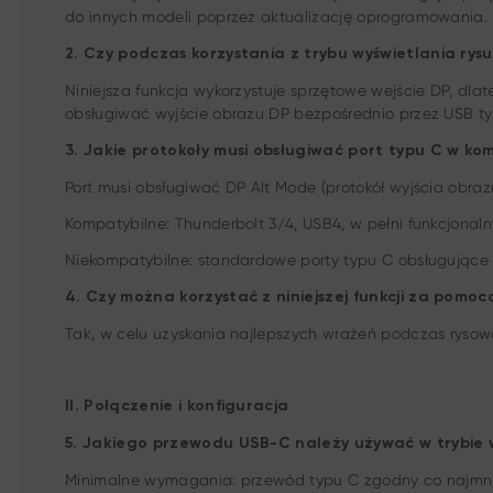
do innych modeli poprzez aktualizację oprogramowania.
2. Czy podczas korzystania z trybu wyświetlania r
Niniejsza funkcja wykorzystuje sprzętowe wejście DP, dl
obsługiwać wyjście obrazu DP bezpośrednio przez USB t
3. Jakie protokoły musi obsługiwać port typu C w kom
Port musi obsługiwać DP Alt Mode (protokół wyjścia obraz
Kompatybilne: Thunderbolt 3/4, USB4, w pełni funkcjonaln
Niekompatybilne: standardowe porty typu C obsługujące 
4. Czy można korzystać z niniejszej funkcji za pomoc
Tak, w celu uzyskania najlepszych wrażeń podczas rysowa
II. Połączenie i konfiguracja
5. Jakiego przewodu USB-C należy używać w trybie 
Minimalne wymagania: przewód typu C zgodny co najmni