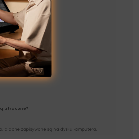
ną utracone?
a, a dane zapisywane są na dysku komputera.