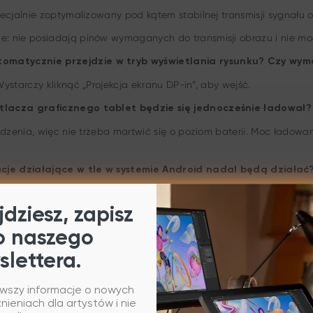
ecjalnie zoptymalizowany pod kątem stabilnej transmisji sygnału 
: nie posiadają pinów wymaganych do transmisji obrazu i nie m
omatycznie przejdzie w tryb wyświetlania rysunku? Czy wym
starczy kliknąć „Projekcja ekranu DP-in”, aby wejść.
etlacza graficznego tablet będzie się jednocześnie ładował?
ądzenia, więc nie trzeba martwić się o poziom baterii. Moc ładowa
kacje działające w tle w systemie Android nadal będą działać
. Aby ponownie uzyskać dostęp do pulpitu Androida, należy wyjść 
dziesz, zapisz
o naszego
slettera.
oziomów nacisku i wykrywania nachylenia wymaga instalacji s
nak w celu ponownej konfiguracji lub kalibracji pióra należy zai
rwszy informacje o nowych
ieniach dla artystów i nie