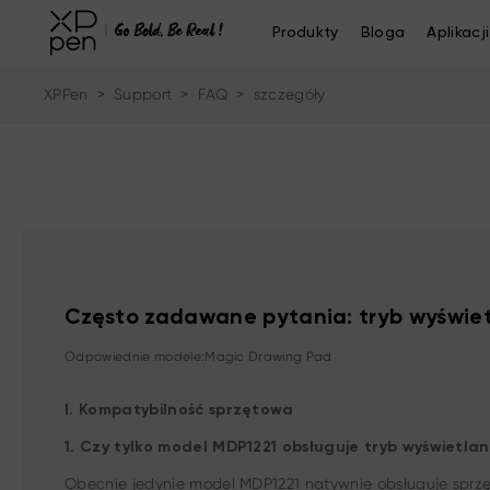
Produkty
Bloga
Aplikacji
XPPen
>
Support
>
FAQ
>
szczegóły
Często zadawane pytania: tryb wyświet
Odpowiednie modele:Magic Drawing Pad
I. Kompatybilność sprzętowa
1. Czy tylko model MDP1221 obsługuje tryb wyświetl
Obecnie jedynie model MDP1221 natywnie obsługuje sprz