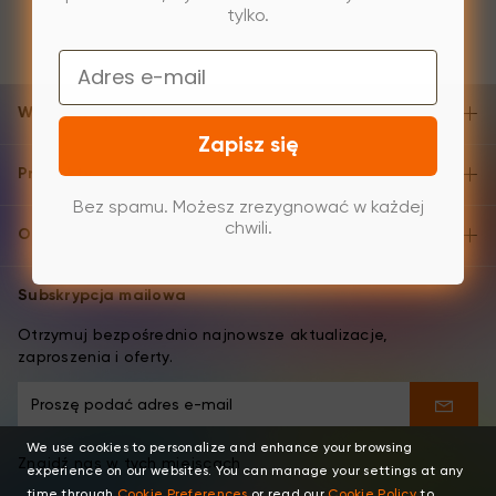
tylko.
Email
Wsparcie i pomoc
Zapisz się
Produkty
Bez spamu. Możesz zrezygnować w każdej
chwili.
O XPPen
Subskrypcja mailowa
Otrzymuj bezpośrednio najnowsze aktualizacje,
zaproszenia i oferty.
We use cookies to personalize and enhance your browsing
Znajdź nas w tych miejscach
experience on our websites. You can manage your settings at any
time through
Cookie Preferences
or read our
Cookie Policy
to