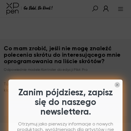
Co mam zrobić, jeśli nie mogę znaleźć
polecenia skrótu do interesującego mnie
oprogramowania na liście skrótów?
Odpowiednie modele:Kontroler do edycji Pilot Pro
Tutaj możesz wprowadzić własne kombinacje skrótów
klawiaturowych i myszy.
Zanim pójdziesz, zapisz
się do naszego
newslettera.
Otrzymuj jako pierwszy informacje o nowych
produktach, wyróżnieniach dla artystów i nie