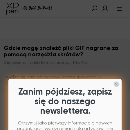
Gdzie mogę znaleźć pliki GIF nagrane za
pomocą narzędzia skrótów?
Odpowiednie modele:Kontroler do edycji Pilot Pro
Lokalizację pamięci masowej można sprawdzić w
„Ustawieniach globalnych – Informacje o pamięci masowej”.
Zanim pójdziesz, zapisz
się do naszego
newslettera.
Otrzymuj jako pierwszy informacje o nowych
produktach, wyróżnieniach dla artystów i nie