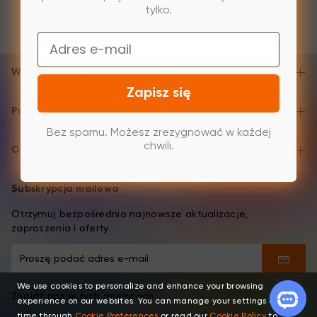
tylko.
Email
Wsparcie i pomoc
Zapisz się
Produkty
Bez spamu. Możesz zrezygnować w każdej
chwili.
O XPPen
Subskrypcja mailowa
Otrzymuj bezpośrednio najnowsze aktualizacje,
zaproszenia i oferty.
We use cookies to personalize and enhance your browsing
Znajdź nas w tych miejscach
experience on our websites. You can manage your settings at any
time through
Cookie Preferences
or read our
Cookie Policy
to