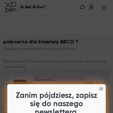
polecenia dla klawiszy ABCD ?
Odpowiednie modele:Kontroler do edycji Pilot Pro
Klawisze A/B/C/D mają dwa tryby wyzwalania, które można
tutaj ustawić;
Zanim pójdziesz, zapisz
Tryb aktywacji pojedynczym kliknięciem: Nie ma potrzeby
się do naszego
mocnego naciskania, wystarczy dotknąć palcem z niewielką
newslettera.
siłą, aby kliknięcie zostało uznane za pojedyncze.