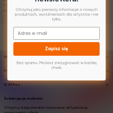
Tryb aktywacji poprzez dwukrotne dotknięcie: Stuknij
Otrzymuj jako pierwszy informacje o nowych
dwukrotnie palcem, powtarzając to wielokrotnie i mocno.
produktach, wyróżnieniach dla artystów i nie
tylko.
Email
Zapisz się
Wsparcie i pomoc
Bez spamu. Możesz zrezygnować w każdej
chwili.
Produkty
O XPPen
Subskrypcja mailowa
Otrzymuj bezpośrednio najnowsze aktualizacje,
zaproszenia i oferty.