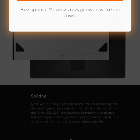
Bez spamu. Możesz zrezygnować w każdej
chwili.
Solidny.
Nasz wielofunkcyjny stojak został zaprojektowany tak,
aby wytrzymać duży ciężar i nacisk. Został stworzony
dla Artist 10S 10,1", ale jest kompatybilny z każdym z
naszych wyświetlaczy graficznych o przekątnej do 15,6
cala, które nie mają wbudowanej podstawki.