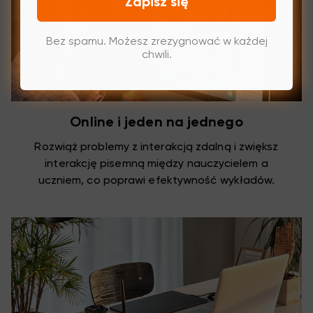
Zapisz się
Bez spamu. Możesz zrezygnować w każdej
chwili.
Online i jeden na jednego
Rozwiąż problemy z interakcją zdalną i zwiększ
interakcję pisemną między nauczycielem a
uczniem, co poprawi efektywność wykładów.