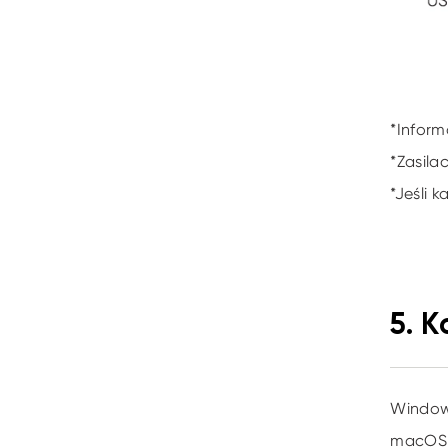
*Inform
*Zasila
*Jeśli 
5. 
Window
macOS 