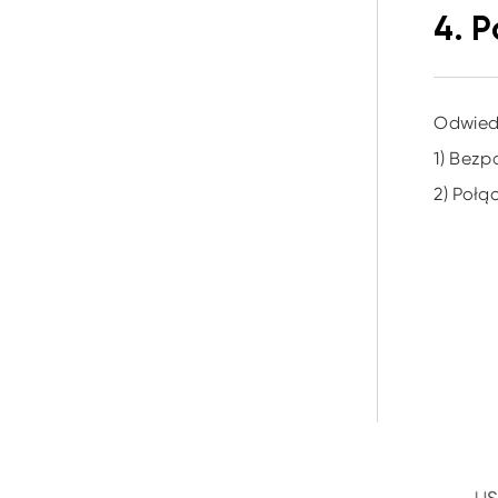
4. 
Odwiedź
1) Bezp
2) Połą