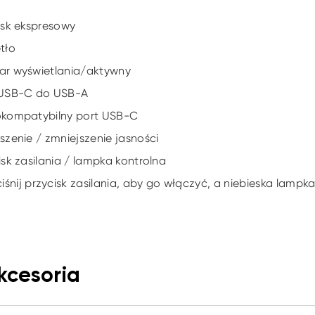
cisk ekspresowy
ętło
ar wyświetlania/aktywny
t USB-C do USB-A
okompatybilny port USB-C
kszenie / zmniejszenie jasności
cisk zasilania / lampka kontrolna
iśnij przycisk zasilania, aby go włączyć, a niebieska lampk
kcesoria