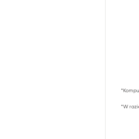
*Komput
*W razi