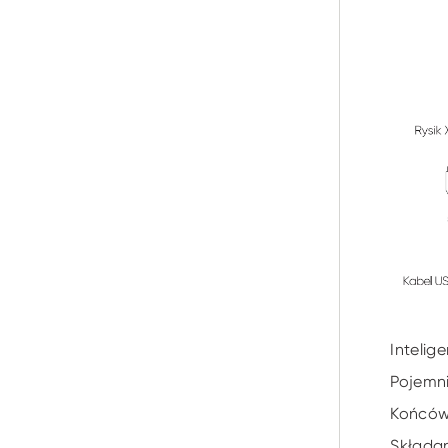
Intelig
Pojemni
Końcówk
Składan