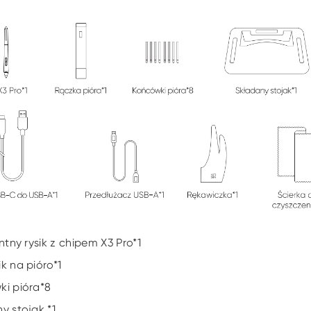
entny rysik z chipem X3 Pro*1
k na pióro*1
i pióra*8
y stojak *1