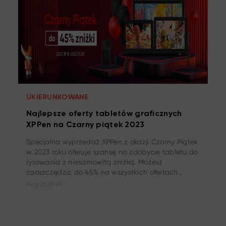
UKIERUNKOWANE
Najlepsze oferty tabletów graficznych
XPPen na Czarny piątek 2023
Specjalna wyprzedaż XPPen z okazji Czarny Piątek
w 2023 roku oferuje szansę na zdobycie tabletu do
rysowania z niesamowitą zniżką. Możesz
zaoszczędzić do 45% na wszystkich ofertach
tabletów.
Aug 26,2024