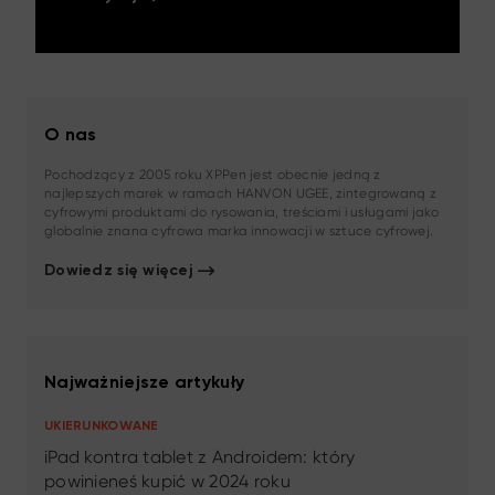
O nas
Pochodzący z 2005 roku XPPen jest obecnie jedną z
najlepszych marek w ramach HANVON UGEE, zintegrowaną z
cyfrowymi produktami do rysowania, treściami i usługami jako
globalnie znana cyfrowa marka innowacji w sztuce cyfrowej.
Dowiedz się więcej
Najważniejsze artykuły
UKIERUNKOWANE
iPad kontra tablet z Androidem: który
powinieneś kupić w 2024 roku