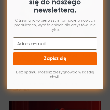
się do naszego
newslettera.
Otrzymuj jako pierwszy informacje o nowych
produktach, wyróżnieniach dla artystów i nie
tylko.
Email
UKIERUNKOWANE
Tablet do rysowania kontra iPad / iPad
Zapisz się
Pro? Który jest lepszy dla artystów?
Artyści mogą preferować przenośność i
Bez spamu. Możesz zrezygnować w każdej
wszechstronność iPada Pro, chociaż tablety do
chwili.
rysowania również mają swoje mocne strony. W
tym artykule badamy zalety i wady iPadów i
tabletów do rysowania.
Oct 21,2024