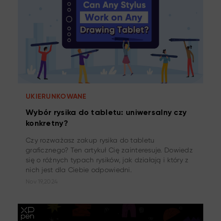
UKIERUNKOWANE
Wybór rysika do tabletu: uniwersalny czy
konkretny?
Czy rozważasz zakup rysika do tabletu
graficznego? Ten artykuł Cię zainteresuje. Dowiedz
się o różnych typach rysików, jak działają i który z
nich jest dla Ciebie odpowiedni.
Nov 19,2024