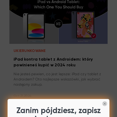
UKIERUNKOWANE
iPad kontra tablet z Androidem: który
powinieneś kupić w 2024 roku
Nie jesteś pewien, co jest lepsze: iPad czy tablet z
Androidem? Oto najlepsze wskazówki, jak wybrać
następny zakup.
Oct 21,2024
Zanim pójdziesz, zapisz