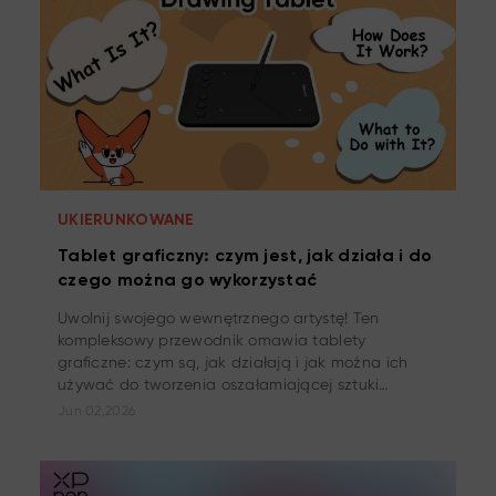
UKIERUNKOWANE
Tablet graficzny: czym jest, jak działa i do
czego można go wykorzystać
Uwolnij swojego wewnętrznego artystę! Ten
kompleksowy przewodnik omawia tablety
graficzne: czym są, jak działają i jak można ich
używać do tworzenia oszałamiającej sztuki
cyfrowej. Od podstawowych pociągnięć pędzla po
Jun 02,2026
zaawansowane techniki – odkryj nieskończone
możliwości tego kreatywnego narzędzia!