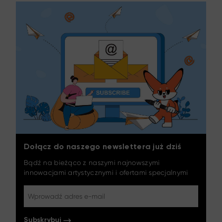
Dołącz do naszego newslettera już dziś
Bądź na bieżąco z naszymi najnowszymi
innowacjami artystycznymi i ofertami specjalnymi
Subskrybuj