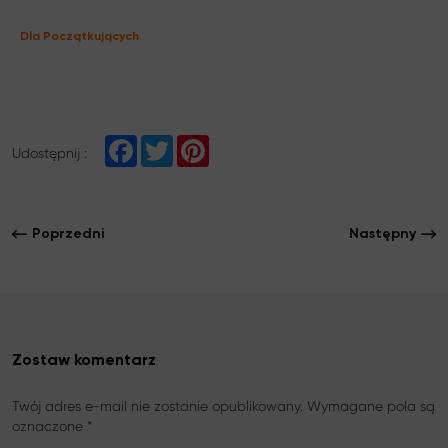
Dla Początkujących
F
T
P
Udostępnij :
a
w
i
c
i
n
e
t
t
b
t
e
o
e
r
Poprzedni
Następny
o
r
e
k
s
t
Zostaw komentarz
Twój adres e-mail nie zostanie opublikowany. Wymagane pola są
oznaczone *