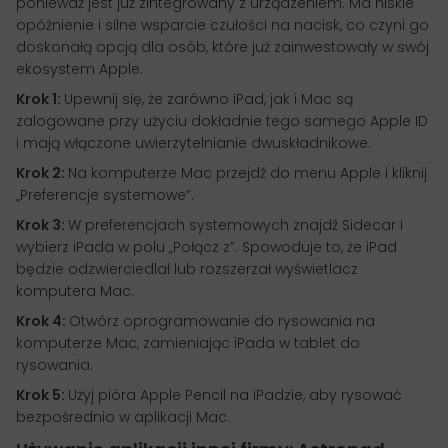
ponieważ jest już zintegrowany z urządzeniem. Ma niskie
opóźnienie i silne wsparcie czułości na nacisk, co czyni go
doskonałą opcją dla osób, które już zainwestowały w swój
ekosystem Apple.
Krok 1:
Upewnij się, że zarówno iPad, jak i Mac są
zalogowane przy użyciu dokładnie tego samego Apple ID
i mają włączone uwierzytelnianie dwuskładnikowe.
Krok 2:
Na komputerze Mac przejdź do menu Apple i kliknij
„Preferencje systemowe”.
Krok 3:
W preferencjach systemowych znajdź Sidecar i
wybierz iPada w polu „Połącz z”. Spowoduje to, że iPad
będzie odzwierciedlał lub rozszerzał wyświetlacz
komputera Mac.
Krok 4:
Otwórz oprogramowanie do rysowania na
komputerze Mac, zamieniając iPada w tablet do
rysowania.
Krok 5:
Użyj pióra Apple Pencil na iPadzie, aby rysować
bezpośrednio w aplikacji Mac.