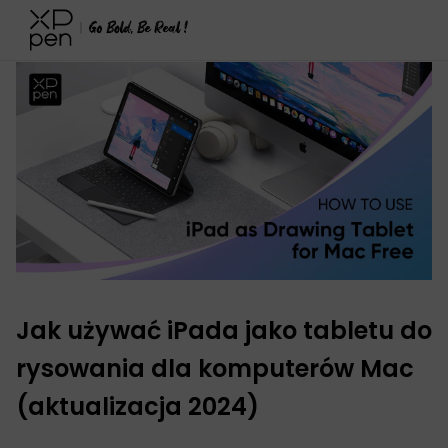
XPPen
>
Bloga
>
Poradniki i wskazówki
>
szczegóły
Jak używać iPada jako tabletu do
rysowania dla komputerów Mac
(aktualizacja 2024)