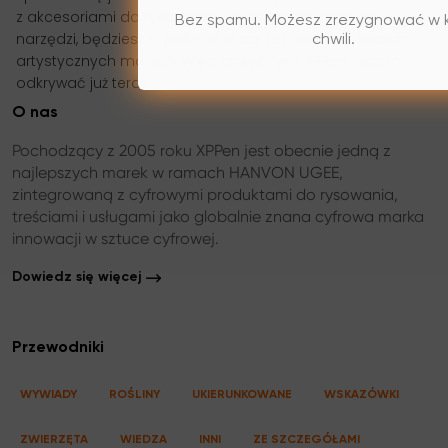
z akcesoriami do rysowania. Używając najlepszych
Bez spamu. Możesz zrezygnować w 
narzędzi, będziesz w połowie drogi do realizacji swoich
chwili.
artystycznych marzeń. Więc chwyć rysik XPPen i zacznij
odkrywać już teraz!
O nas
Pochodzący z 2005 roku XPPen jest obecnie jedną z
najlepszych marek w ramach HANVON UGEE,
zintegrowaną z cyfrowymi produktami do rysowania,
treściami i usługami jako globalnie znana cyfrowa marka
innowacji w sztuce cyfrowej.
Dowiedz się więcej
Przewodniki
WYWIADY
ROŚLINY
UKIERUNKOWANE
WSKAZÓWKI
ZWIERZĘTA
WIEDZA
INNI
ZE SZCZEGÓŁAMI