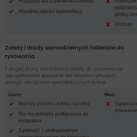
✔
✘
Przyjazny dla użytkownika interfejs
Potencjal
opóźnieni
✔
Wysokiej jakości wyświetlacz
podłączen
✘
Droższe
Zalety
i
Wady
samodzielnych tabletów do
rysowania
Z drugiej strony samodzielne tablety do rysowania są
zaprojektowane specjalnie dla artystów cyfrowych,
dlatego oferują wiele specjalistycznych funkcji.
Zalety
Wady
✔
✘
Wyższy poziom czułości nacisku
Ograniczo
rysowani
✔
Nie ma potrzeby podłączania do
komputera
✔
Zgodność z profesjonalnym