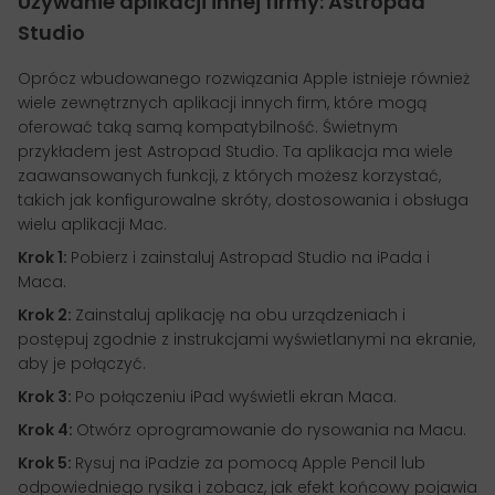
Używanie aplikacji innej firmy: Astropad
Studio
Oprócz wbudowanego rozwiązania Apple istnieje również
wiele zewnętrznych aplikacji innych firm, które mogą
oferować taką samą kompatybilność. Świetnym
przykładem jest Astropad Studio. Ta aplikacja ma wiele
zaawansowanych funkcji, z których możesz korzystać,
takich jak konfigurowalne skróty, dostosowania i obsługa
wielu aplikacji Mac.
Krok 1:
Pobierz i zainstaluj Astropad Studio na iPada i
Maca.
Krok 2:
Zainstaluj aplikację na obu urządzeniach i
postępuj zgodnie z instrukcjami wyświetlanymi na ekranie,
aby je połączyć.
Krok 3:
Po połączeniu iPad wyświetli ekran Maca.
Krok 4:
Otwórz oprogramowanie do rysowania na Macu.
Krok 5:
Rysuj na iPadzie za pomocą Apple Pencil lub
odpowiedniego rysika i zobacz, jak efekt końcowy pojawia