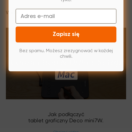
Email
Wideo
Zapisz się
Bez spamu. Możesz zrezygnować w każdej
chwili.
Jak podłączyć
tablet graficzny Deco mini7W.
Obejrzyj wideo