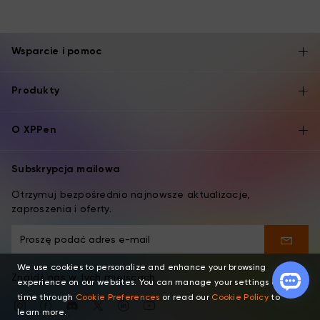
Wsparcie i pomoc
Produkty
O XPPen
Subskrypcja mailowa
Otrzymuj bezpośrednio najnowsze aktualizacje,
zaproszenia i oferty.
We use cookies to personalize and enhance your browsing
Znajdź nas w tych miejscach
experience on our websites. You can manage your settings at any
time through
Cookie Preferences
or read our
Cookie Policy
to
learn more.