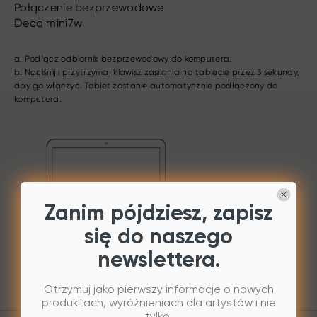
Połączenie bezprzewodowe
Deco mini7w
a. Podłącz odbiornik bezprzewodowy do komputera.
b. Naciśnij i przytrzymaj klawisz zasilania na tablecie przez 3 sekundy,
aby go włączyć. Tablet zostanie automatycznie podłączony do
komputera.
Zanim pójdziesz, zapisz
się do naszego
newslettera.
Otrzymuj jako pierwszy informacje o nowych
produktach, wyróżnieniach dla artystów i nie
tylko.