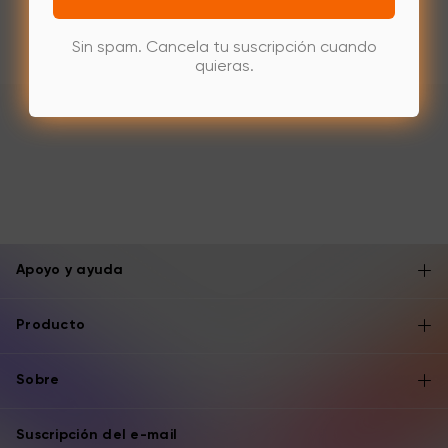
Sin spam. Cancela tu suscripción cuando
quieras.
Apoyo y ayuda
Producto
Sobre
Suscripción del e-mail