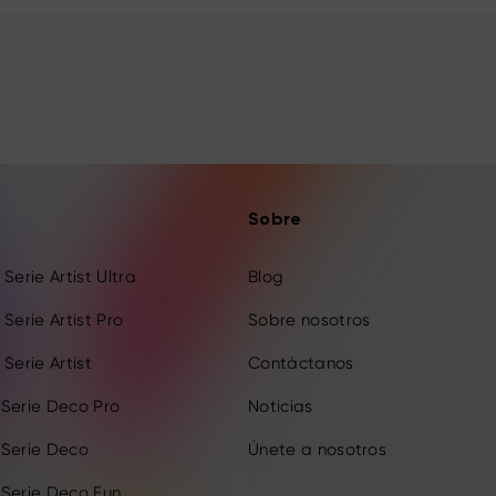
Sobre
Serie Artist Ultra
Blog
Serie Artist Pro
Sobre nosotros
Serie Artist
Contáctanos
 Serie Deco Pro
Noticias
 Serie Deco
Únete a nosotros
 Serie Deco Fun