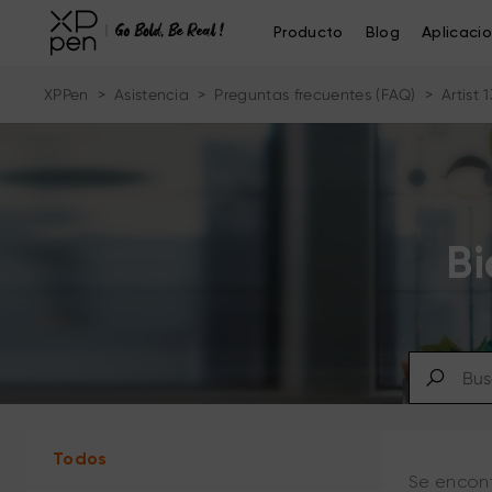
Producto
Blog
Aplicaci
XPPen
>
Asistencia
>
Preguntas frecuentes (FAQ)
>
Artist 
Bi
Todos
Se encont