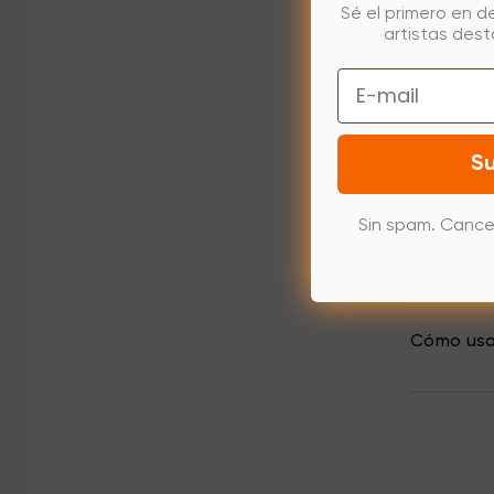
¿Cómo con
Sé el primero en d
artistas des
Email
¿Cómo fir
Su
¿Cómo fir
Sin spam. Cance
¿Cómo fir
Cómo usar