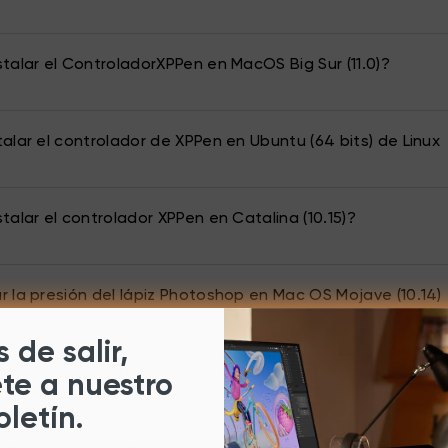
talar el ControladorXPPen en MacOS Big Sur (11.0)?
alar el controlador de XPPen en Ubuntu (64 bits) de Linux
talar el controlador XPPen en Catalina (10.15)?
 la presión del lápiz Photoshop en Mac OS Mojave (10.14)
 de salir,
mar un documento PDF con Microsoft Edge
ete a nuestro
oletín.