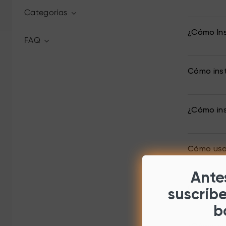
Categorías
¿Cómo Ins
FAQ
Cómo inst
¿Cómo ins
Cómo usar
Antes
Cómo fir
suscríb
b