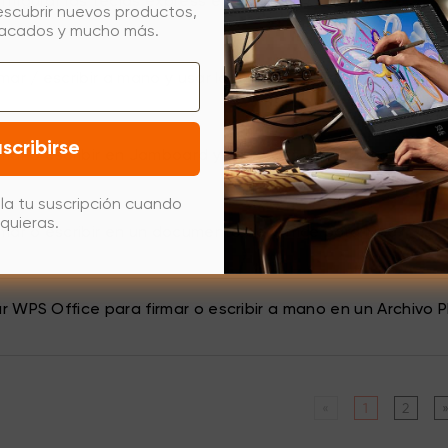
figurar las teclas express en Windows?
escubrir nuevos productos,
tacados y mucho más.
mar / escribir a mano y usar la función de Transformación
scribirse
mar o escribir en Jamboard y Microsoft Whiteboard para
la tu suscripción cuando
quieras.
mar o escribir en un documento de Office para Mac?
 WPS Office para firmar o escribir a mano en un Archivo P
«
1
2