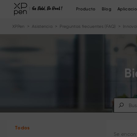
Producto
Blog
Aplicaci
XPPen
>
Asistencia
>
Preguntas frecuentes (FAQ)
>
Innova
Bi
Todos
Se encont