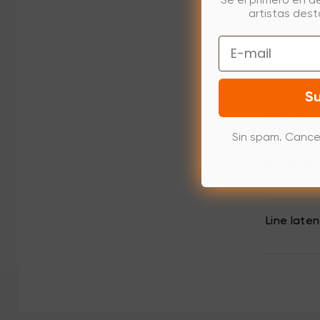
Sé el primero en d
Lista de 
artistas des
Email
Las aplic
Su
How to in
Sin spam. Cance
No displa
Line late