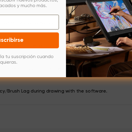
escubrir nuevos productos,
compatibilidad del sistema para productos XPPen
tacados y mucho más.
aciones de dibujo no aparecen en la tableta
scribirse
stall XPPen Driver on macOS Ventura (13.x)
la tu suscripción cuando
quieras.
y or black screen on a drawing display.
ncy/Brush Lag during drawing with the software.