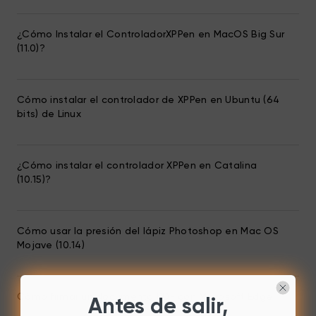
¿Cómo Instalar el ControladorXPPen en MacOS Big Sur
(11.0)?
Cómo instalar el controlador de XPPen en Ubuntu (64
bits) de Linux
¿Cómo instalar el controlador XPPen en Catalina
(10.15)?
Cómo usar la presión del lápiz Photoshop en Mac OS
Mojave (10.14)
Cómo firmar un documento PDF con Microsoft Edge
Antes de salir,