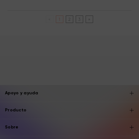
«
1
2
3
»
Apoyo y ayuda
Producto
Sobre