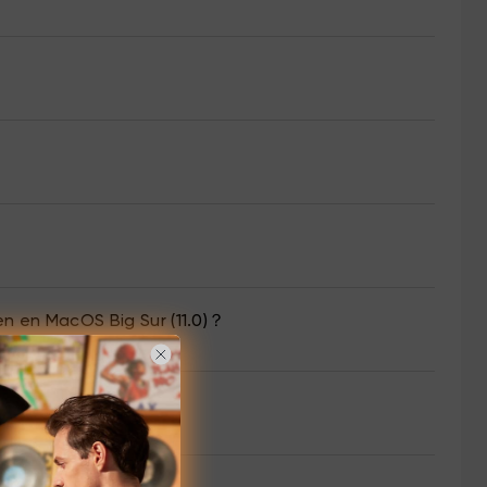
en en MacOS Big Sur (11.0)？