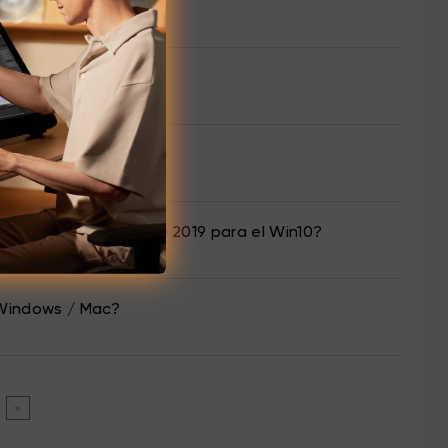
 Matemática en Office 2019 para el Win10?
 Windows / Mac?
»