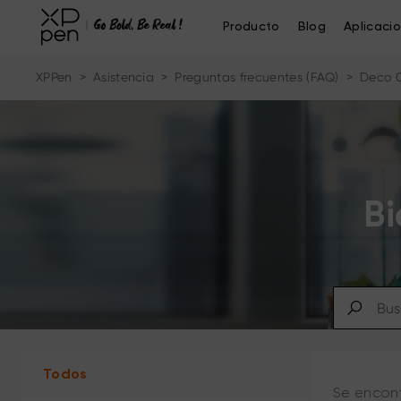
Producto
Blog
Aplicaci
XPPen
>
Asistencia
>
Preguntas frecuentes (FAQ)
>
Deco 
Bi
Todos
Se encont