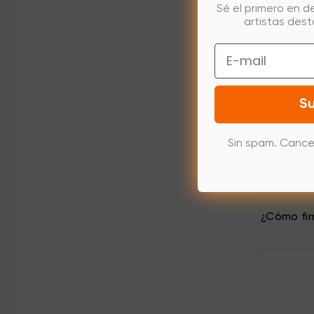
Cómo usar
Sé el primero en d
artistas des
Email
Cómo fir
Su
¿Cómo con
Sin spam. Cance
¿Cómo fir
¿Cómo fir