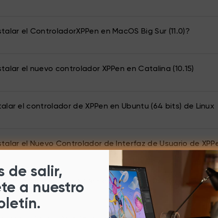
talar el ControladorXPPen en MacOS Big Sur (11.0)?
talar el nuevo controlador XPPen en Catalina (10.15)
alar el controlador de XPPen en Ubuntu (64 bits) de Linux
talar el Nuevo Controlador de Interfaz de Usuario de XPP
 de salir,
talar el controlador XPPen en Catalina (10.15)?
ete a nuestro
oletín.