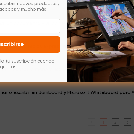
 la presión del lápiz Photoshop en Mac OS Mojave (10.14)
escubrir nuevos productos,
tacados y mucho más.
mar un documento PDF con Microsoft Edge
scribirse
figurar las teclas express en Windows?
la tu suscripción cuando
quieras.
mar / escribir a mano y usar la función de Transformación
mar o escribir en Jamboard y Microsoft Whiteboard para
«
1
2
3