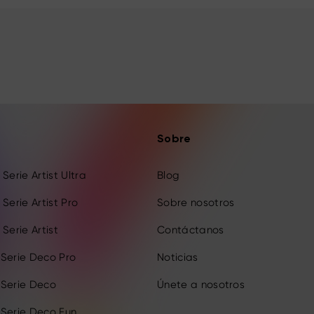
Sobre
Serie Artist Ultra
Blog
Serie Artist Pro
Sobre nosotros
Serie Artist
Contáctanos
 Serie Deco Pro
Noticias
 Serie Deco
Únete a nosotros
 Serie Deco Fun