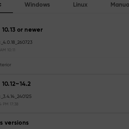
c
Windows
Linux
Manua
 10.13 or newer
_4.0.18_260723
 AM 10:11
terior
 10.12~14.2
_3.4.14_240125
4 PM 17:38
s versions