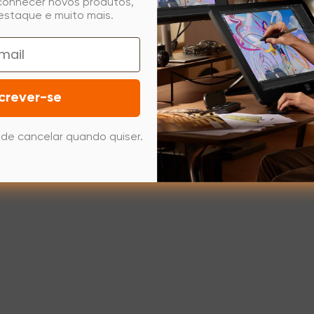
 conhecer novos produtos,
estaque e muito mais.
crever-se
de cancelar quando quiser.