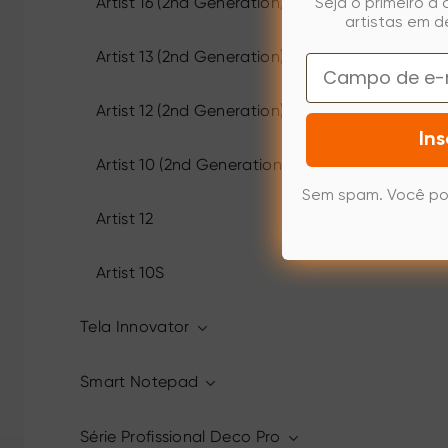
Artist 16 (2nd Generation)
Seja o primeiro a
artistas em d
Artist 13 (2nd Generation)
Email
Artist 12 (2nd Generation)
Ins
Artist 10 (2nd Generation)
Sem spam. Você po
Artist 12
Artist 10S
Tela Innovator
Smart Notepad
Série Profissional Deco Pro