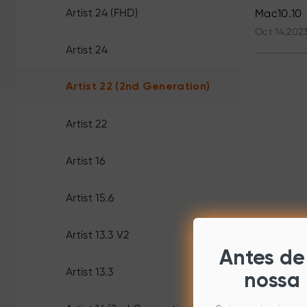
Artist 24 (FHD)
Mac10.10
Oct 14,202
Artist 24
Artist 22 (2nd Generation)
Artist 22
Artist 16
Artist 15.6
Artist 13.3 V2
Antes de 
Artist 13.3
nossa 