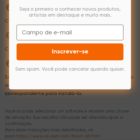
Etapa 1
Seja o primeiro a conhecer novos produtos,
artistas em destaque e muito mais.
Crie ou faça login em sua conta XPPen.
Email
Etapa 2
Certifique o número de série da sua compra.
Inscrever-se
Etapa 3
Sem spam. Você pode cancelar quando quiser.
Selecione uma opção de software, encontre a chave
de ativação do software e visite a página
correspondente para instalá-lo.
Você só pode selecionar um software e receber uma chave
de ativação. Sua escolha não pode ser alterada após a
confirmação.
Para obter instruções mais detalhadas, vá
para
https://www.xp-pen.com/forum-65.html