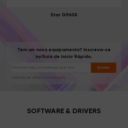
Star G960S
Tem um novo equipamento? Inscreva-se
Cancelar inscrição: Um clique a qualquer momento
noGuia de Início Rápido.
Tutoriais de desenho
Dicas e resolução de problemas
Enviar
Novos lançamentos e ofertas
Histórias de artistas e inspiração
1–2 e-mails/mês, nunca spam
Seu e-mail é usado apenas para o conteúdo solicitado
Cancelar inscrição: Um clique a qualquer momento
Tutoriais de desenho
SOFTWARE & DRIVERS