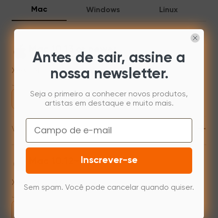
Mac
Windows
Linux
Mac 10.13 or newer
Antes de sair, assine a
XPPenMac_4.0.18_260723
nossa newsletter.
Jul 31,2026 AM 10:11
Seja o primeiro a conhecer novos produtos,
Baixe
artistas em destaque e muito mais.
Email
+
Versão anterior
Inscrever-se
Mac 10.12~14.2
XPPenMac_3.4.14_240125
Sem spam. Você pode cancelar quando quiser.
Jan 25,2024 PM 17:38
Baixe