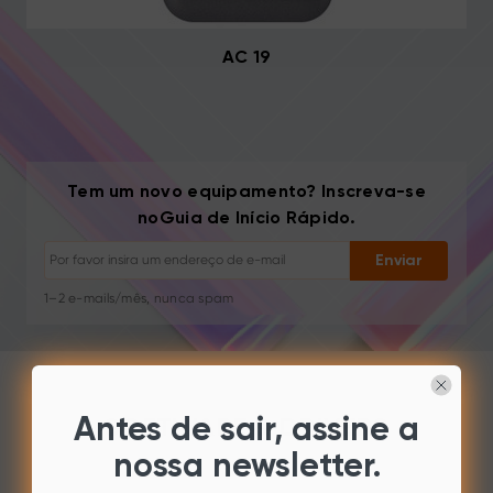
AC 19
Cancelar inscrição: Um clique a qualquer momento
Tem um novo equipamento? Inscreva-se
Tutoriais de desenho
noGuia de Início Rápido.
Dicas e resolução de problemas
Novos lançamentos e ofertas
Enviar
Histórias de artistas e inspiração
1–2 e-mails/mês, nunca spam
Seu e-mail é usado apenas para o conteúdo solicitado
Cancelar inscrição: Um clique a qualquer momento
Tutoriais de desenho
SOFTWARE & DRIVERS
Antes de sair, assine a
nossa newsletter.