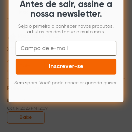
Antes de sair, assine a
nossa newsletter.
Mac
Windows
Linux
Seja o primeiro a conhecer novos produtos,
artistas em destaque e muito mais.
Mac 10.12~14.2
Email
XPPenMac_3.4.14_240125
Jan 25,2024 PM 17:38
Inscrever-se
Baixe
Sem spam. Você pode cancelar quando quiser.
Previous versions
Mac10.10
Oct 14,2023 PM 12:09
Baixe