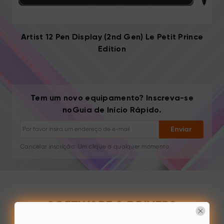
Artist 12 Pen Display (2nd Gen) Le Petit Prince
Edition
Cancelar inscrição: Um clique a qualquer momento
Tutoriais de desenho
Dicas e resolução de problemas
Tem um novo equipamento? Inscreva-se
Novos lançamentos e ofertas
noGuia de Início Rápido.
Histórias de artistas e inspiração
1–2 e-mails/mês, nunca spam
Enviar
Seu e-mail é usado apenas para o conteúdo solicitado
Cancelar inscrição: Um clique a qualquer momento
Tutoriais de desenho
SOFTWARE & DRIVERS