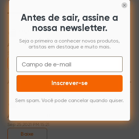
Mac
Windows
Antes de sair, assine a
nossa newsletter.
Mac 10.15
Seja o primeiro a conhecer novos produtos,
Artist 2048 for Calaina(20191225)
artistas em destaque e muito mais.
Sep 25,2021 PM 15:20
Email
Baixe
+
Atualizações
Inscrever-se
Sem spam. Você pode cancelar quando quiser.
Mac 10.10~10.14
Artist series 16/22HD/22E
Sep 25,2021 PM 15:21
Baixe