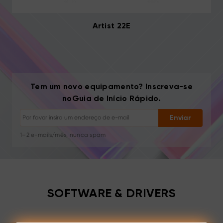
Artist 22E
Cancelar inscrição: Um clique a qualquer momento
Tem um novo equipamento? Inscreva-se
Tutoriais de desenho
noGuia de Início Rápido.
Dicas e resolução de problemas
Novos lançamentos e ofertas
Enviar
Histórias de artistas e inspiração
1–2 e-mails/mês, nunca spam
Seu e-mail é usado apenas para o conteúdo solicitado
Cancelar inscrição: Um clique a qualquer momento
Tutoriais de desenho
SOFTWARE & DRIVERS