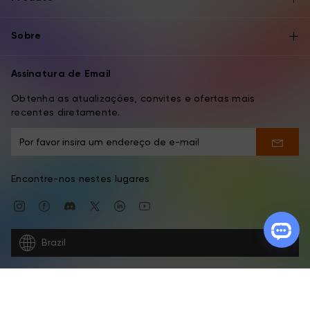
Sobre
Assinatura de Email
Obtenha as atualizações, convites e ofertas mais
recentes diretamente.
Encontre-nos nestes lugares
Brazil
Copyright © 2026 XPPEN TECHNOLOGY CO. Todos os Direitos
Reservados.