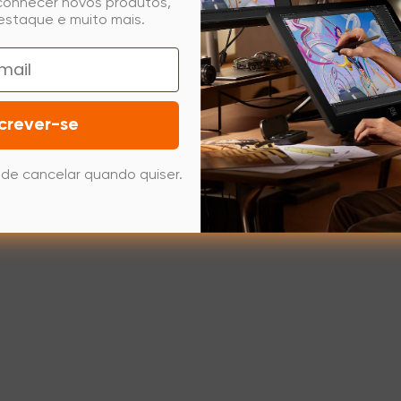
 conhecer novos produtos,
estaque e muito mais.
crever-se
de cancelar quando quiser.