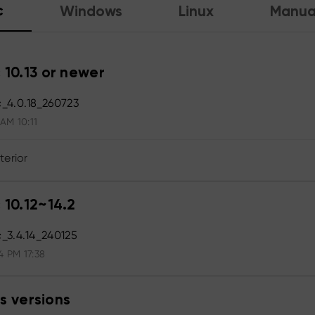
c
Windows
Linux
Manua
 10.13 or newer
_4.0.18_260723
 AM 10:11
terior
 10.12~14.2
_3.4.14_240125
4 PM 17:38
s versions