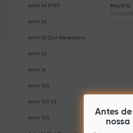
Artist 24 (FHD)
Mac10.10
Oct 14,202
Artist 24
Artist 22 (2nd Generation)
Artist 22
Artist 16
Artist 15.6
Artist 13.3 V2
Antes de 
Artist 13.3
nossa 