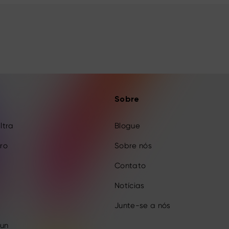
Sobre
Ultra
Blogue
Pro
Sobre nós
Contato
Notícias
Junte-se a nós
Fun