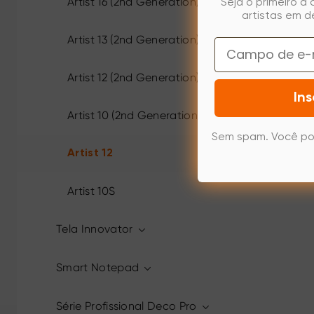
Artist 16 (2nd Generation)
Seja o primeiro a
artistas em d
Artist 13 (2nd Generation)
Email
Artist 12 (2nd Generation)
Ins
Artist 10 (2nd Generation)
Sem spam. Você po
Artist 12
Artist 10S
Tela Innovator
Smart Notepad
Série Profissional Deco Pro