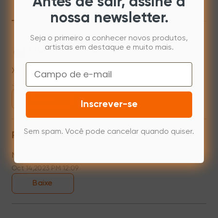
Antes de sair, assine a
Mac
Windows
Linux
nossa newsletter.
Seja o primeiro a conhecer novos produtos,
artistas em destaque e muito mais.
Mac 10.12~14.2
Email
XPPenMac_3.4.14_240125
Jan 25,2024 PM 17:38
Baixe
Inscrever-se
Sem spam. Você pode cancelar quando quiser.
Previous versions
Mac10.10
Oct 14,2023 PM 12:09
Baixe