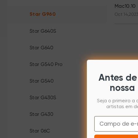
Mac10.10
Oct 14,202
Star G960
Star G640S
Star G640
Star G540 Pro
Antes de 
Star G540
nossa 
Star G430S
Seja o primeiro a
artistas em d
Star G430
Email
Star 06C