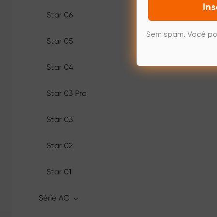
Ins
Star 06
Sem spam. Você po
Star 05
Star 04
Star 03 Pro
Star 03
Star 02
Star 01
Série AC