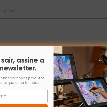
3 PM 12:09
sair, assine a
newsletter.
 conhecer novos produtos,
estaque e muito mais.