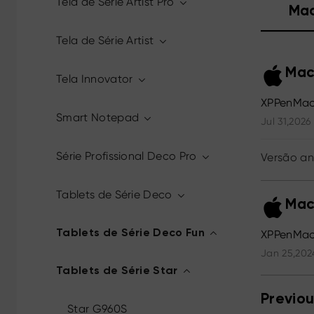
Tela de Série Artist Pro
Ma
Tela de Série Artist
Mac
Tela Innovator
XPPenMac
Smart Notepad
Jul 31,2026
Série Profissional Deco Pro
Versão an
Tablets de Série Deco
Mac
Tablets de Série Deco Fun
XPPenMac
Jan 25,202
Tablets de Série Star
Previou
Star G960S