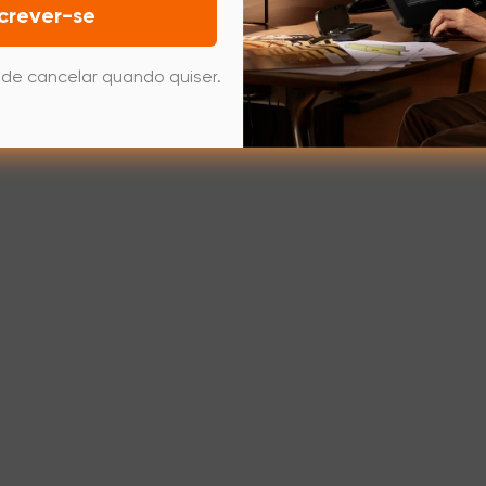
crever-se
de cancelar quando quiser.