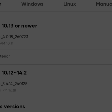
c
Windows
Linux
Manua
 10.13 or newer
_4.0.18_260723
 AM 10:11
terior
 10.12~14.2
_3.4.14_240125
4 PM 17:38
s versions