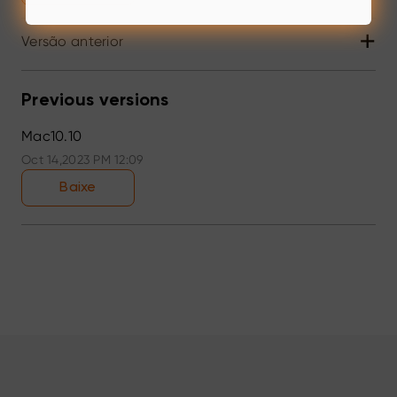
+
Versão anterior
Previous versions
Mac10.10
Oct 14,2023 PM 12:09
Baixe