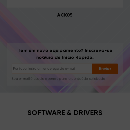
ACK05
Cancelar inscrição: Um clique a qualquer momento
Tutoriais de desenho
Tem um novo equipamento? Inscreva-se
Dicas e resolução de problemas
noGuia de Início Rápido.
Novos lançamentos e ofertas
Histórias de artistas e inspiração
Enviar
1–2 e-mails/mês, nunca spam
Seu e-mail é usado apenas para o conteúdo solicitado
Cancelar inscrição: Um clique a qualquer momento
Tutoriais de desenho
SOFTWARE & DRIVERS