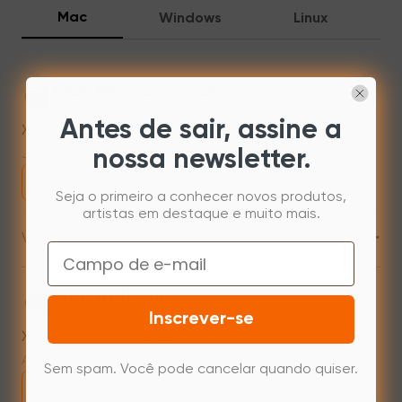
Mac
Windows
Linux
Mac 10.13 or newer
Antes de sair, assine a
XPPenMac_4.0.18_260723
Jul 31,2026 AM 10:11
nossa newsletter.
Baixe
Seja o primeiro a conhecer novos produtos,
artistas em destaque e muito mais.
+
Versão anterior
Email
Mac 10.12~14.2
Inscrever-se
XPPenMac_4.0.0_231220
Apr 12,2024 PM 18:04
Sem spam. Você pode cancelar quando quiser.
Baixe