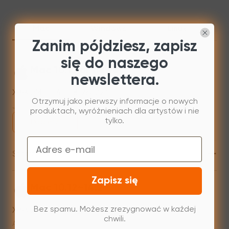
Mac
Windows
Linux
Zanim pójdziesz, zapisz
się do naszego
Mac 10.13 or newer
newslettera.
XPPenMac_4.0.18_260723
Otrzymuj jako pierwszy informacje o nowych
Jul 31,2026 AM 10:11
produktach, wyróżnieniach dla artystów i nie
tylko.
Pobierz
Email
+
Starsza wersja
Zapisz się
Mac 10.12~14.2
XPPenMac_3.4.15_240313
Bez spamu. Możesz zrezygnować w każdej
chwili.
Apr 15,2024 PM 17:37