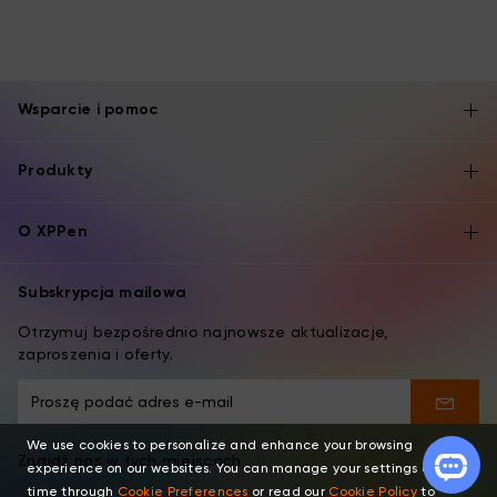
Wsparcie i pomoc
Produkty
O XPPen
Subskrypcja mailowa
Otrzymuj bezpośrednio najnowsze aktualizacje,
zaproszenia i oferty.
We use cookies to personalize and enhance your browsing
Znajdź nas w tych miejscach
experience on our websites. You can manage your settings at any
time through
Cookie Preferences
or read our
Cookie Policy
to