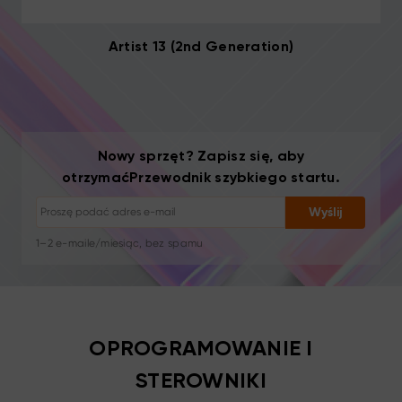
Artist 13 (2nd Generation)
Rezygnacja z subskrypcji: jednym kliknięciem
Nowy sprzęt? Zapisz się, aby
Samouczki rysunkowe
otrzymaćPrzewodnik szybkiego startu.
Porady i rozwiązywanie problemów
Nowe produkty i oferty
Wyślij
Historie artystów i inspiracja
1–2 e-maile/miesiąc, bez spamu
Twój e-mail jest używany wyłącznie do wysyłki żądanych treści
Rezygnacja z subskrypcji: jednym kliknięciem
Samouczki rysunkowe
OPROGRAMOWANIE I
STEROWNIKI