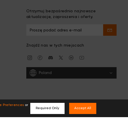
Otrzymuj bezpośrednio najnowsze
aktualizacje, zaproszenia i oferty.
Znajdź nas w tych miejscach
Poland
e Preferences
or
Required Only
Accept All