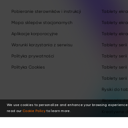
Pobieranie sterowników i instrukcji
Tablety ekran
Mapa sklepów stacjonarnych
Tablety ekra
Aplikacje korporacyjne
Tablety ekra
Warunki korzystania z serwisu
Tablety seri
Polityka prywatności
Tablety seri
Polityka Cookies
Tablety seri
Tablety serii
Rysiki do ta
Akcesoria d
We use cookies to personalize and enhance your browsing experience
Kreatywne d
read our
Cookie Policy
to learn more.