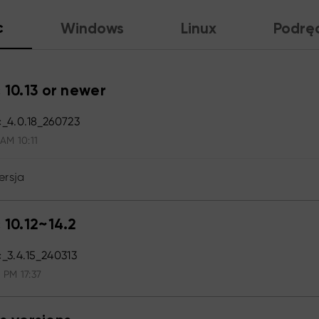
c
Windows
Linux
Podrę
 10.13 or newer
_4.0.18_260723
 AM 10:11
ersja
 10.12~14.2
3.4.15_240313
 PM 17:37