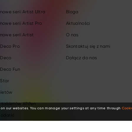
owe serii Artist Ultra
Bloga
nowe serii Artist Pro
Aktualności
nowe serii Artist
O nas
i Deco Pro
Skontaktuj się z nami
i Deco
Dołącz do nas
i Deco Fun
 Star
bletów
o tabletów XPPen
 on our websites. You can manage your settings at any time through
Cooki
odatki