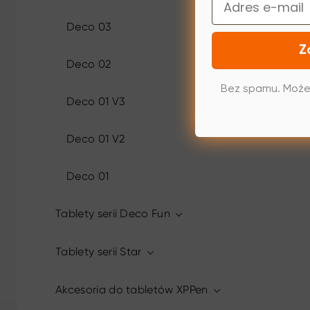
Deco 03
Z
Deco 02
Bez spamu. Może
Deco 01 V3
Deco 01 V2
Deco 01
Tablety serii Deco Fun
Tablety serii Star
Akcesoria do tabletów XPPen