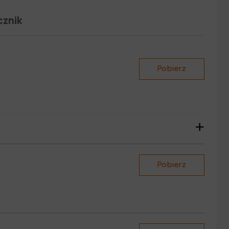
Samouczki rysunkowe
cznik
Pobierz
+
Pobierz