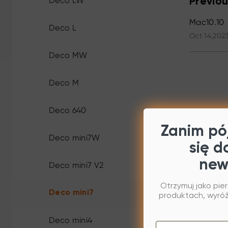
Deco LW
Previou
Mac10.10
Deco L
Oct 14,2023
Deco MW
Deco M
Deco 640
Zanim pój
Deco mini7W
się d
new
Deco mini7 V2
Otrzymuj jako pie
Deco mini7
produktach, wyróżn
Deco mini4
Email