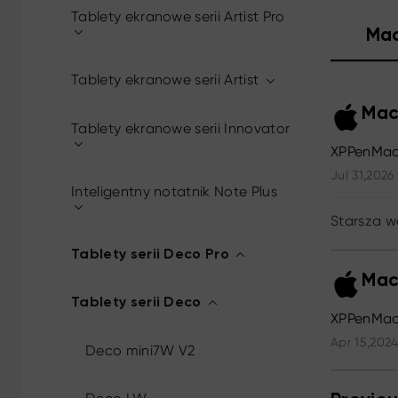
Tablety ekranowe serii Artist Pro
Ma
Tablety ekranowe serii Artist
Mac
Tablety ekranowe serii Innovator
XPPenMac
Jul 31,2026
Inteligentny notatnik Note Plus
Starsza w
Tablety serii Deco Pro
Mac
Tablety serii Deco
XPPenMac_
Apr 15,2024
Deco mini7W V2