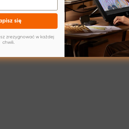
apisz się
sz zrezygnować w każdej
chwili.