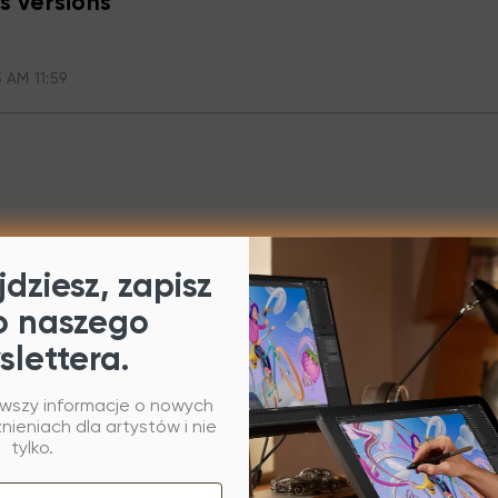
s versions
 AM 11:59
dziesz, zapisz
o naszego
slettera.
rwszy informacje o nowych
ieniach dla artystów i nie
tylko.