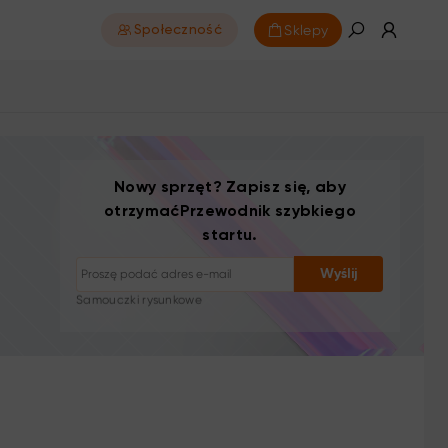
Sklepy
Społeczność
Nowy sprzęt? Zapisz się, aby
otrzymaćPrzewodnik szybkiego
startu.
Rezygnacja z subskrypcji: jednym kliknięciem
Wyślij
Samouczki rysunkowe
Porady i rozwiązywanie problemów
Nowe produkty i oferty
Historie artystów i inspiracja
1–2 e-maile/miesiąc, bez spamu
Twój e-mail jest używany wyłącznie do wysyłki
żądanych treści
Rezygnacja z subskrypcji: jednym kliknięciem