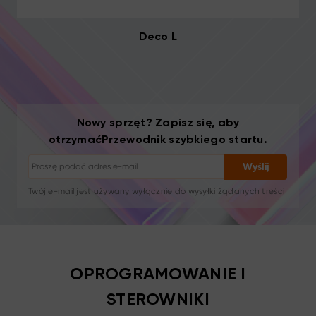
Deco L
Rezygnacja z subskrypcji: jednym kliknięciem
Samouczki rysunkowe
Nowy sprzęt? Zapisz się, aby
Porady i rozwiązywanie problemów
otrzymaćPrzewodnik szybkiego startu.
Nowe produkty i oferty
Historie artystów i inspiracja
Wyślij
1–2 e-maile/miesiąc, bez spamu
Twój e-mail jest używany wyłącznie do wysyłki żądanych treści
Rezygnacja z subskrypcji: jednym kliknięciem
Samouczki rysunkowe
OPROGRAMOWANIE I
STEROWNIKI