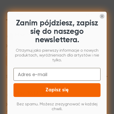
Mac
Windows
Linux
Zanim pójdziesz, zapisz
się do naszego
Mac 10.13 or newer
newslettera.
XPPenMac_4.0.18_260723
Otrzymuj jako pierwszy informacje o nowych
Jul 31,2026 AM 10:11
produktach, wyróżnieniach dla artystów i nie
tylko.
Pobierz
Email
+
Starsza wersja
Zapisz się
Mac 10.12~14.2
XPPenMac_3.4.15_240313
Bez spamu. Możesz zrezygnować w każdej
chwili.
Apr 15,2024 PM 17:37