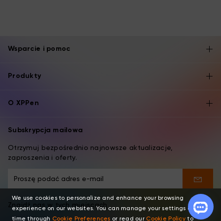
Wsparcie i pomoc
Produkty
O XPPen
Subskrypcja mailowa
Otrzymuj bezpośrednio najnowsze aktualizacje,
zaproszenia i oferty.
We use cookies to personalize and enhance your browsing
Znajdź nas w tych miejscach
experience on our websites. You can manage your settings at any
time through
Cookie Preferences
or read our
Cookie Policy
to