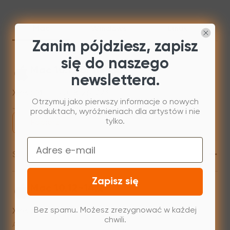
Mac
Windows
Linux
Zanim pójdziesz, zapisz
się do naszego
Mac 10.13 or newer
newslettera.
XPPenMac_4.0.18_260723
Otrzymuj jako pierwszy informacje o nowych
Jul 31,2026 AM 10:11
produktach, wyróżnieniach dla artystów i nie
tylko.
Pobierz
Email
+
Starsza wersja
Zapisz się
Mac 10.12~14.2
XPPenMac_3.4.15_240313
Bez spamu. Możesz zrezygnować w każdej
chwili.
Apr 15,2024 PM 17:37