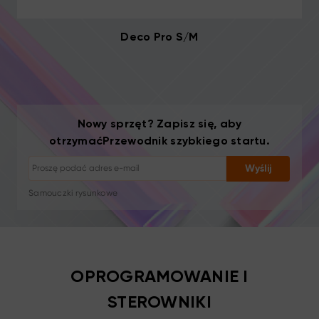
Deco Pro S/M
Rezygnacja z subskrypcji: jednym kliknięciem
Samouczki rysunkowe
Porady i rozwiązywanie problemów
Nowe produkty i oferty
Nowy sprzęt? Zapisz się, aby
Historie artystów i inspiracja
otrzymaćPrzewodnik szybkiego startu.
1–2 e-maile/miesiąc, bez spamu
Twój e-mail jest używany wyłącznie do wysyłki żądanych treści
Wyślij
Rezygnacja z subskrypcji: jednym kliknięciem
Samouczki rysunkowe
OPROGRAMOWANIE I
STEROWNIKI