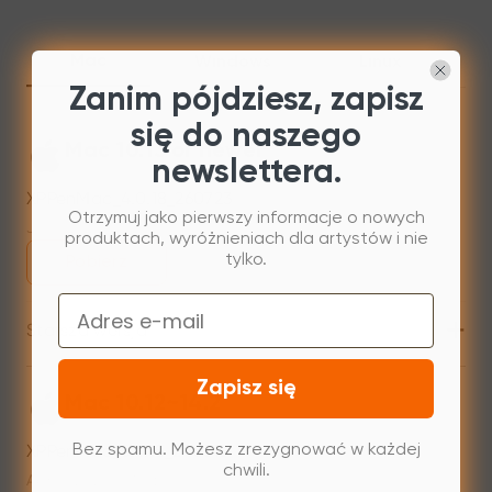
Mac
Windows
Linux
Zanim pójdziesz, zapisz
się do naszego
Mac 10.13 or newer
newslettera.
XPPenMac_4.0.18_260723
Otrzymuj jako pierwszy informacje o nowych
Jul 31,2026 AM 10:11
produktach, wyróżnieniach dla artystów i nie
tylko.
Pobierz
Email
+
Starsza wersja
Zapisz się
Mac 10.12~14.2
XPPenMac_3.4.15_240313
Bez spamu. Możesz zrezygnować w każdej
chwili.
Apr 15,2024 PM 17:37